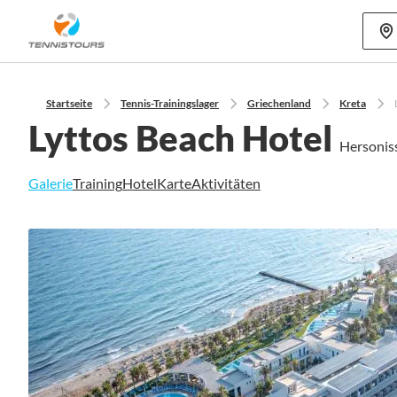
Mehr als 70
Startseite
Tennis-Trainingslager
Griechenland
Kreta
Lyttos Beach Hotel
Hersonis
Galerie
Training
Hotel
Karte
Aktivitäten
Zum
Ende
der
Bildgalerie
springen