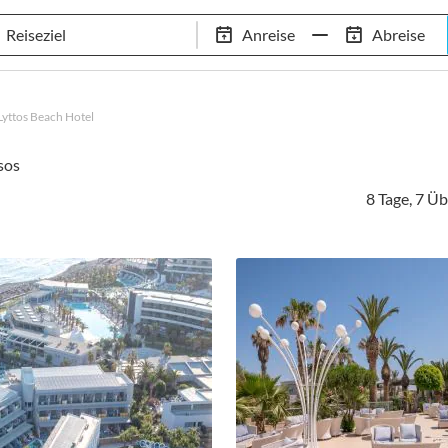
Tennis-Trainingslager
Empfehlungen
Services
Anreise
Abreise
 Standorte
97,8% Weiterempfehlungsrate
20+ Jahre Trainingsla
Lyttos Beach Hotel
sos
8 Tage, 7 Ü