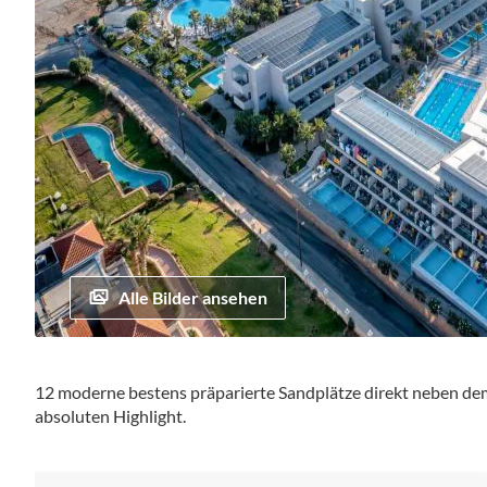
Alle Bilder ansehen
Zum
Anfang
12 moderne bestens präparierte Sandplätze direkt neben de
der
absoluten Highlight.
Bildgalerie
springen