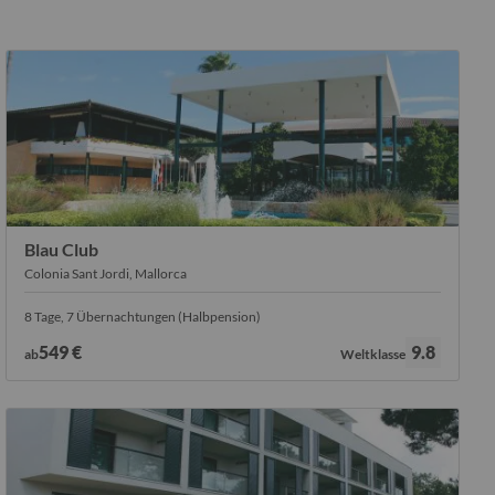
Blau Club
Colonia Sant Jordi, Mallorca
8 Tage, 7 Übernachtungen (Halbpension)
Bewertung:
549 €
9.8
ab
Weltklasse