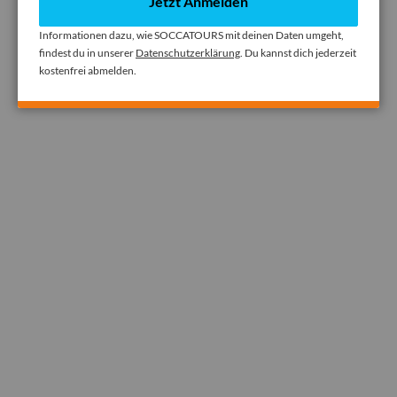
Jetzt Anmelden
Informationen dazu, wie SOCCATOURS mit deinen Daten umgeht,
findest du in unserer
Datenschutzerklärung
. Du kannst dich jederzeit
kostenfrei abmelden.