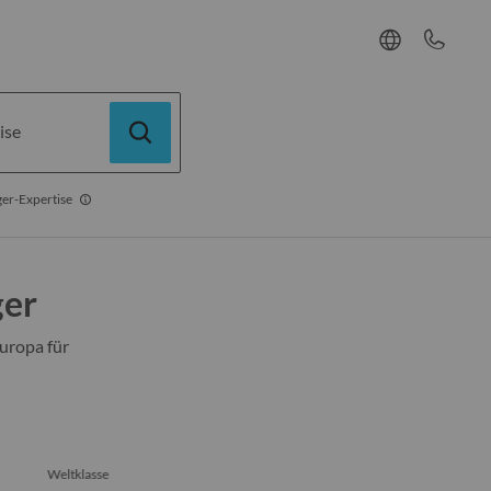
ise
ger-Expertise
ger
Europa für
Weltklasse