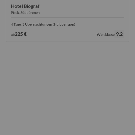
Hotel Biograf
Pisek, Südböhmen
4 Tage, 3 Übernachtungen (Halbpension)
Bewertung:
225 €
9.2
ab
Weltklasse