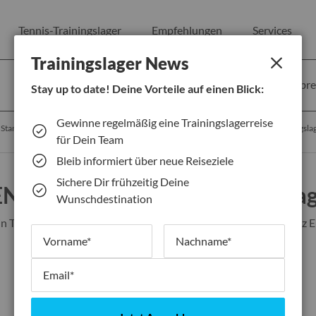
Tennis-Trainingslager
Empfehlungen
Services
Trainingslager News
C
Anreise
Abre
Stay up to date!
Deine Vorteile auf einen Blick:
l
o
Gewinne regelmäßig eine Trainingslagerreise
 Standorte
97,8% Weiterempfehlungsrate
20+ Jahre Trainingsla
s
für Dein Team
e
Bleib informiert über neue Reiseziele
Sichere Dir frühzeitig Deine
NNISTOURS Tennistrainingsla
Wunschdestination
n Tennis-Trainingslager mit uns – über 70 Top-Standorte in ganz 
perfekte Bedingungen für dein Spiel!