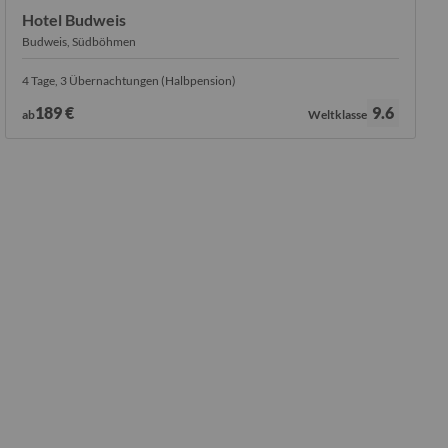
Hotel Budweis
Budweis, Südböhmen
4 Tage, 3 Übernachtungen (Halbpension)
Bewertung:
189 €
9.6
ab
Weltklasse