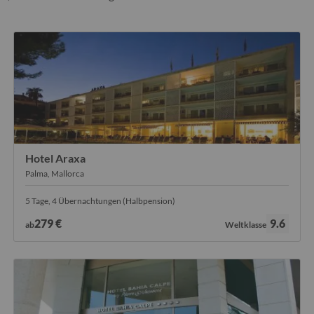
Hotel Araxa
Palma, Mallorca
5 Tage, 4 Übernachtungen (Halbpension)
Bewertung:
279 €
9.6
ab
Weltklasse