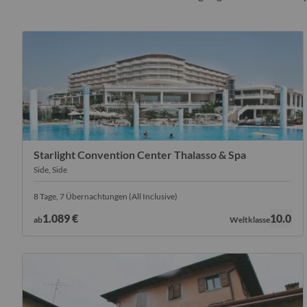
Starlight Convention Center Thalasso & Spa
Side, Side
8 Tage, 7 Übernachtungen (All Inclusive)
Bewertung:
1.089 €
10.0
ab
Weltklasse