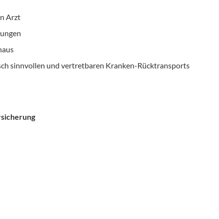
n Arzt
lungen
haus
sch sinnvollen und vertretbaren Kranken-Rücktransports
rsicherung