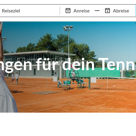
Tennis-Trainingslager
Empfehlungen
Services
Anreise
Abreise
 Standorte
97,8% Weiterempfehlungsrate
20+ Jahre Trainingsla
gen für dein Tenni