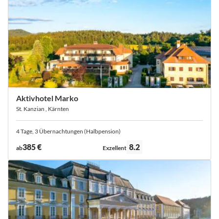
Aktivhotel Marko
St. Kanzian , Kärnten
4 Tage, 3 Übernachtungen (Halbpension)
Bewertung:
385 €
8.2
ab
Exzellent