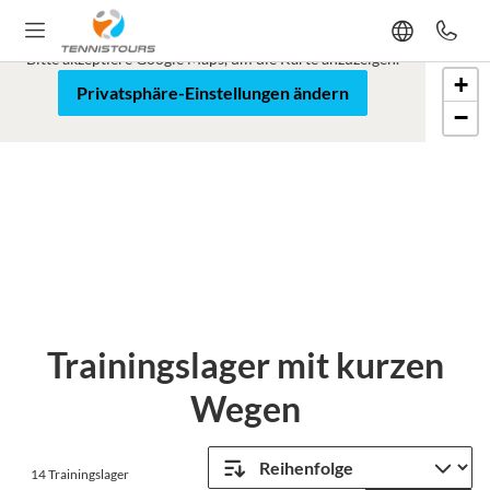
Google Maps ist blockiert
Bitte akzeptiere Google Maps, um die Karte anzuzeigen.
+
Karte
Satellit
Privatsphäre-Einstellungen ändern
−
Leaflet
Trainingslager mit kurzen
Wegen
14
Trainingslager