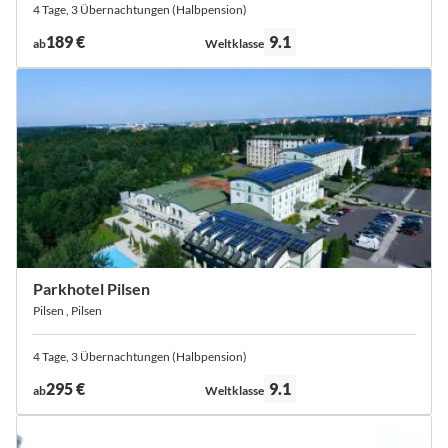
4 Tage, 3 Übernachtungen (Halbpension)
Bewertung:
189 €
9.1
ab
Weltklasse
Parkhotel Pilsen
Pilsen , Pilsen
4 Tage, 3 Übernachtungen (Halbpension)
Bewertung:
295 €
9.1
ab
Weltklasse