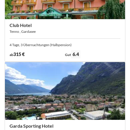
Club Hotel
Tenno , Gardasee
4 Tage, 3 Übernachtungen (Halbpension)
Bewertung:
315 €
6.4
ab
Gut
Garda Sporting Hotel