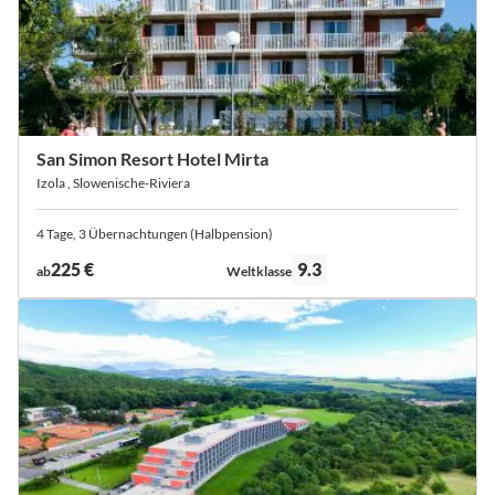
San Simon Resort Hotel Mirta
Izola , Slowenische-Riviera
4 Tage, 3 Übernachtungen (Halbpension)
Bewertung:
225 €
9.3
ab
Weltklasse