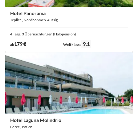
Hotel Panorama
Teplice , Nordböhmen-Aussig
4 Tage, 3 Übernachtungen (Halbpension)
Bewertung:
179 €
9.1
ab
Weltklasse
Hotel Laguna Molindrio
Porec , Istrien