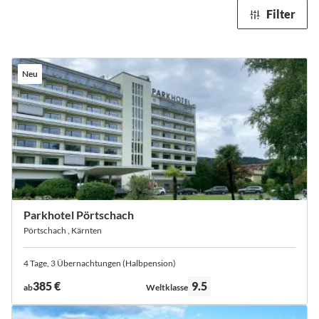
Filter
Neu
Parkhotel Pörtschach
Pörtschach , Kärnten
4 Tage, 3 Übernachtungen (Halbpension)
Bewertung:
385 €
9.5
ab
Weltklasse