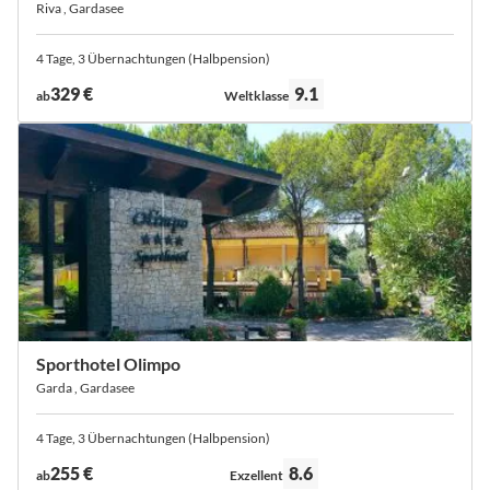
Riva , Gardasee
4 Tage, 3 Übernachtungen (Halbpension)
Bewertung:
329 €
9.1
ab
Weltklasse
Sporthotel Olimpo
Garda , Gardasee
4 Tage, 3 Übernachtungen (Halbpension)
Bewertung:
255 €
8.6
ab
Exzellent