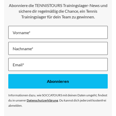
Abonniere die TENNISTOURS Trainingslager-News und
sichere dir regelmäßig die Chance, ein Tennis
Trainingslager für dein Team zu gewinnen.
Vorname
Nachname
Melde
dich
für
unseren
Abonnieren
Newsletter
an:
Informationen dazu, wie SOCCATOURS mit deinen Daten umgeht, findest
du in unserer
Datenschutzerklärung
. Du kannst dich jederzeit kostenfrei
abmelden.