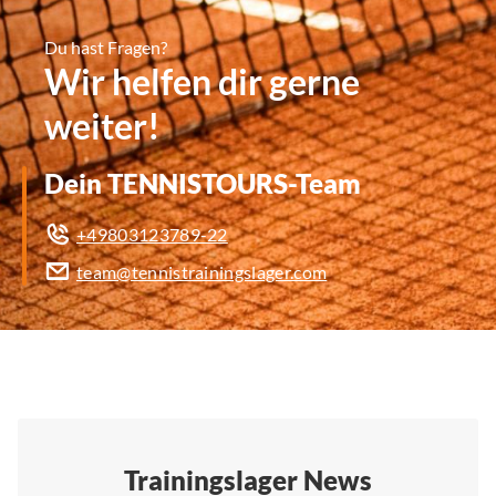
Du hast Fragen?
Wir helfen dir gerne
weiter!
Dein TENNISTOURS-Team
+49803123789-22
team@tennistrainingslager.com
Trainingslager News