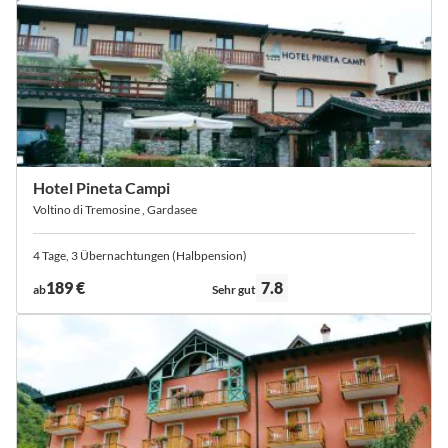
Hotel Pineta Campi
Voltino di Tremosine , Gardasee
4 Tage, 3 Übernachtungen (Halbpension)
Bewertung:
189 €
7.8
ab
Sehr gut