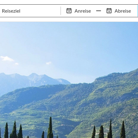
Tennis-Trainingslager
Empfehlungen
Services
Anreise
Abreise
 Standorte
97,8% Weiterempfehlungsrate
20+ Jahre Trainingsla