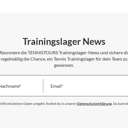
Trainingslager News
Abonniere die TENNISTOURS Trainingslager-News und sichere di
regelmäßig die Chance, ein Tennis Trainingslager für dein Team zu
gewinnen.
Nachname
Melde
dich
für
unseren
S mit deinen Daten umgeht, findest du in unserer
Datenschutzerklärung
. Du kannst
Newsletter
an: