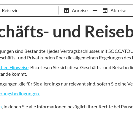
Tennis-Trainingslager
Empfehlungen
Services
Anreise
Abreise
 Standorte
97,8% Weiterempfehlungsrate
20+ Jahre Trainingsla
chäfts- und Reise
ngungen sind Bestandteil jedes Vertragsbschlusses mit SOCCATOU
Geschäfts- und Privatkunden über die allgemeinen Regelungen des
ichen Hinweise
.
Bitte lesen Sie sich diese Geschäfts- und Reisebedi
Stande kommt.
gungen, die für Sie allerdings nur relevant sind, sofern Sie eine 
herungsbedingungen
n
, in denen Sie alle Informationen bezüglich Ihrer Rechte bei Pausc