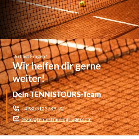
Du hast Fragen?
Wir helfen dir gerne
weiter!
Dein TENNISTOURS-Team
+49803123789-22
team@tennistrainingslager.com