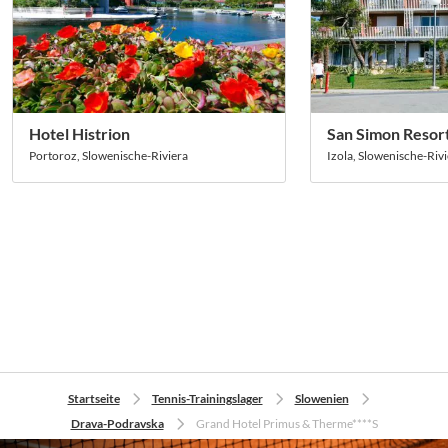
Hotel Histrion
San Simon Resort
Portoroz, Slowenische-Riviera
Izola, Slowenische-Riv
Startseite
Tennis-Trainingslager
Slowenien
Drava-Podravska
Grand Hotel Primus & Therme****S