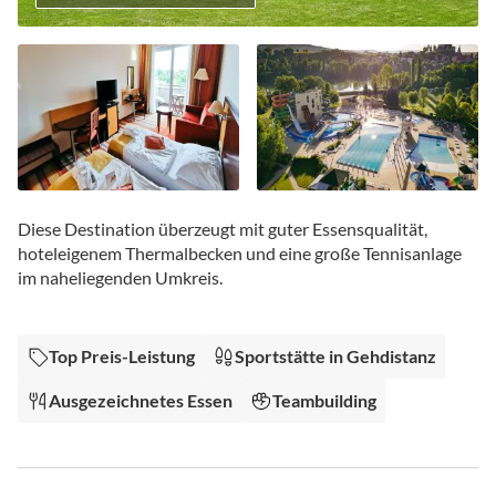
Zum
Anfang
Diese Destination überzeugt mit guter Essensqualität,
der
hoteleigenem Thermalbecken und eine große Tennisanlage
Bildgalerie
im naheliegenden Umkreis.
springen
Top Preis-Leistung
Sportstätte in Gehdistanz
Ausgezeichnetes Essen
Teambuilding