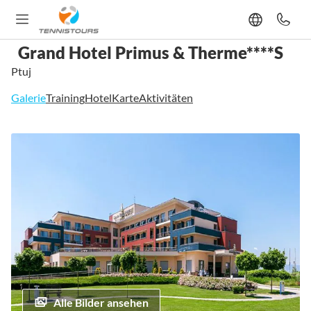
Grand Hotel Primus & Therme****S
Ptuj
Galerie
Training
Hotel
Karte
Aktivitäten
Zum
Ende
der
Bildgalerie
springen
Alle Bilder ansehen