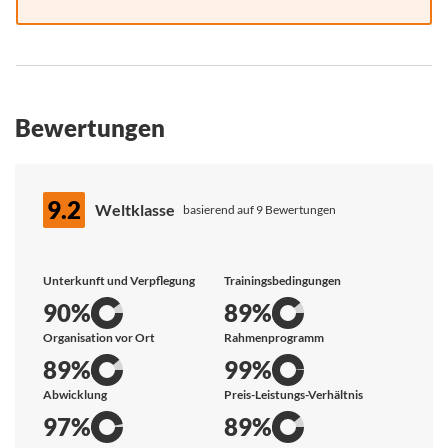
Bewertungen
9.2
Weltklasse
basierend auf 9 Bewertungen
Unterkunft und Verpflegung
Trainingsbedingungen
90%
89%
Organisation vor Ort
Rahmenprogramm
89%
99%
Abwicklung
Preis-Leistungs-Verhältnis
97%
89%