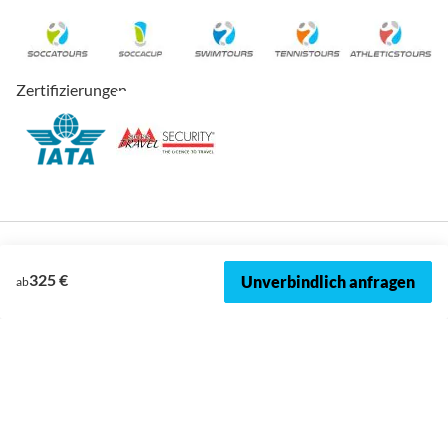
Zertifizierungen
325 €
Unverbindlich anfragen
ab
© 2026, SOCCATOURS
Impressum
Datenschutz
Cookies
AVRB
Datenschutzeinstellungen
Sitemap