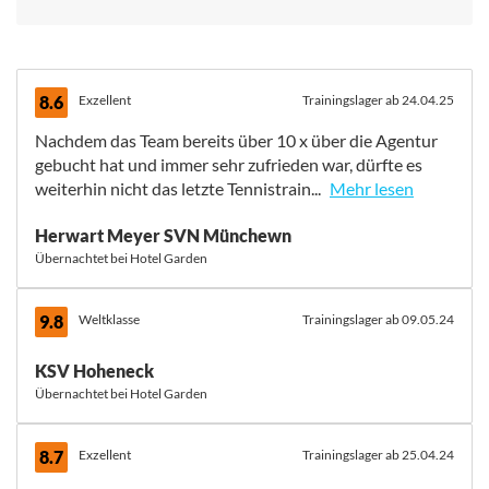
8.6
Exzellent
Trainingslager ab 24.04.25
Nachdem das Team bereits über 10 x über die Agentur
gebucht hat und immer sehr zufrieden war, dürfte es
weiterhin nicht das letzte Tennistrain...
Mehr lesen
Nachdem das Team bereits über 10 x über die Agentur
Herwart Meyer SVN Münchewn
gebucht hat und immer sehr zufrieden war, dürfte es
Übernachtet bei Hotel Garden
weiterhin nicht das letzte Tennistraining gewesen sein.
Das gesamte, vierzehnköpfige Team war sehr zufrieden.
Der Platzbelegungsplan mit 14 Personen, aber auch
9.8
Weltklasse
Trainingslager ab 09.05.24
anderen Tennisteams vor Ort, war nicht einfach zu
konzipieren, aber am Ende hat alles sehr gut
KSV Hoheneck
funktioniert. Neben den zahlreichen Restaurants etc. ist
Übernachtet bei Hotel Garden
auch ein Radlausflug nach Bardolino immer wieder
interessant.
8.7
Exzellent
Trainingslager ab 25.04.24