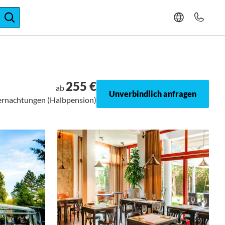
ger-Expertise
255 €
ab
Unverbindlich anfragen
bernachtungen (Halbpension)