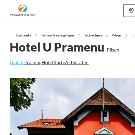
Mehr als 70
Startseite
Tennis-Trainingslager
Tschechien
Pilsen
Ho
Hotel U Pramenu
Pilsen
Galerie
Training
Hotel
Karte
Aktivitäten
Zum
Ende
der
Bildgalerie
springen