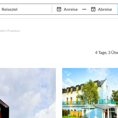
Tennis-Trainingslager
Empfehlungen
Services
Anreise
Abreise
 Standorte
97,8% Weiterempfehlungsrate
20+ Jahre Trainingsla
tel U Pramenu
4 Tage, 3 Ü