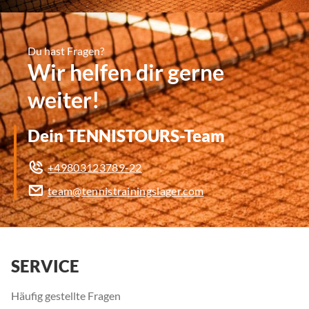
Du hast Fragen?
Wir helfen dir gerne
weiter!
Dein TENNISTOURS-Team
+49803123789-22
team@tennistrainingslager.com
SERVICE
Häufig gestellte Fragen