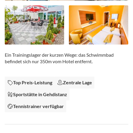
Zum
Anfang
Ein Trainingslager der kurzen Wege: das Schwimmbad
der
befindet sich nur 350m vom Hotel entfernt.
Bildgalerie
springen
Top Preis-Leistung
Zentrale Lage
Sportstätte in Gehdistanz
Tennistrainer verfügbar