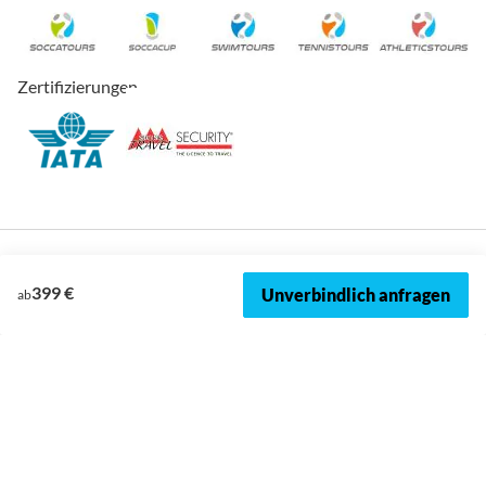
Zertifizierungen
399 €
Unverbindlich anfragen
ab
© 2026, SOCCATOURS
Impressum
Datenschutz
Cookies
AVRB
Datenschutzeinstellungen
Sitemap