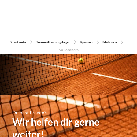
Startseite
Tennis-Trainingslager
Spanien
Mallorca
Na Taconera
Du hast Fragen?
Wir helfen dir gerne
weiter!