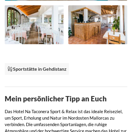
Zum
Anfang
der
Bildgalerie
Sportstätte in Gehdistanz
springen
Mein persönlicher Tipp an Euch
Das Hotel Na Taconera Sport & Relax
ist das ideale Reiseziel,
um Sport, Erholung und Natur im Nordosten Mallorcas zu
verbinden. Die umfassenden Sportanlagen, die ruhige
Atmosphäre und der hochwertige Service machen das Hotel zur