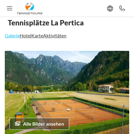
Tennisplätze La Pertica
Galerie
Hotel
Karte
Aktivitäten
Zum
Ende
der
Bildgalerie
springen
Alle Bilder ansehen