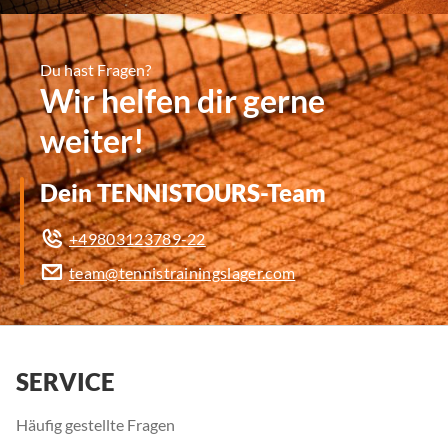
Du hast Fragen?
Wir helfen dir gerne
weiter!
Dein TENNISTOURS-Team
+49803123789-22
team@tennistrainingslager.com
SERVICE
Häufig gestellte Fragen