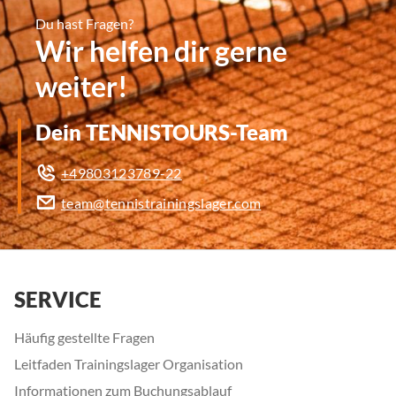
Du hast Fragen?
Wir helfen dir gerne
weiter!
Dein TENNISTOURS-Team
+49803123789-22
team@tennistrainingslager.com
SERVICE
Häufig gestellte Fragen
Leitfaden Trainingslager Organisation
Informationen zum Buchungsablauf