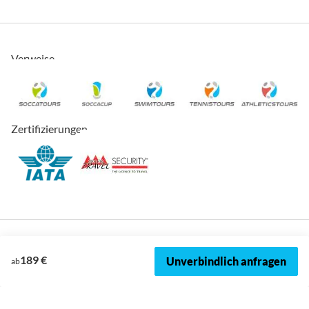
Verweise
Zertifizierungen
189 €
Unverbindlich anfragen
ab
© 2026, SOCCATOURS
Impressum
Datenschutz
Cookies
AVRB
Datenschutzeinstellungen
Sitemap