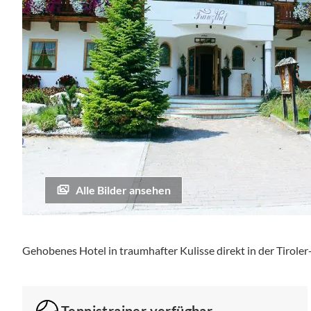
Alle Bilder ansehen
Zum
Anfang
Gehobenes Hotel in traumhafter Kulisse direkt in der Tiroler
der
Bildgalerie
springen
Tennistrainer verfügbar