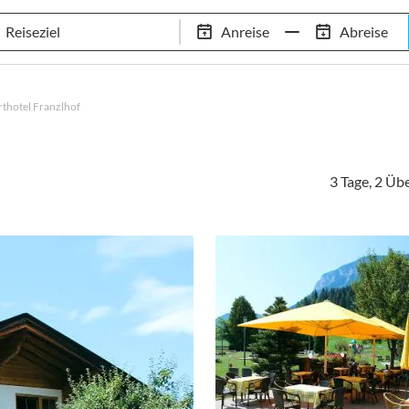
Tennis-Trainingslager
Empfehlungen
Services
Anreise
Abreise
 Standorte
97,8% Weiterempfehlungsrate
20+ Jahre Trainingsla
thotel Franzlhof
3 Tage, 2 Ü