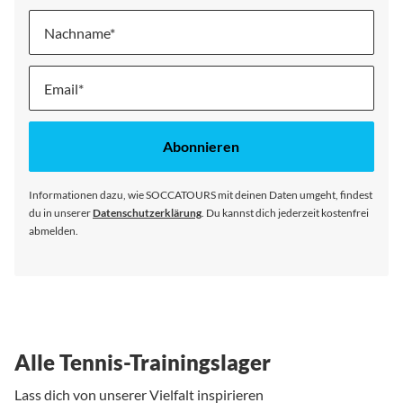
Nachname
Melde
dich
für
unseren
Abonnieren
Newsletter
an:
Informationen dazu, wie SOCCATOURS mit deinen Daten umgeht, findest
du in unserer
Datenschutzerklärung
. Du kannst dich jederzeit kostenfrei
abmelden.
Alle Tennis-Trainingslager
Lass dich von unserer Vielfalt inspirieren