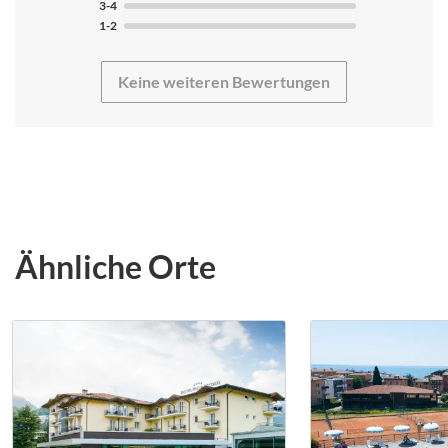
Zum Ende unseres Trainingslager waren die Plätze dann
3-4
etwas besser, was allerdings daran lag, daß wir uns
1-2
selbst um die täglich ausgedehnte Bewässerung der
Plätze kümmerten. Die Tennisplätze standen uns zu den
Keine weiteren Bewertungen
im Vorfeld reservierten Zeiten zur Verfügung. Den
Ansprechpartner vor Ort haben wir wegen der
schlechten Platzverhältnisse nicht kontaktiert. An der
Rezeption hatten wir dies allerdings moniert, was am
Engagement des Platzwartes aber wenig änderte. Fazit:
Das einzige, aber natürlich auch mit entscheidende war
der schlechte Zustand der Tennisplätze. Dies hat den
Erfolg des Trainingslager letztendlich leider schwer
Ähnliche Orte
belastet. Ansonsten hatten wir ein paar schöne Tage in
Garda. Das Preis-/Leistungs-Verhältnis wäre bei
ordentlichen Tennisplätzen absolut in Ordnung
gewesen.
<i>Anmerkung tennistrainingslager.com: Es tut uns sehr
leid, dass Ihr Trainingslager aufgrund der schlechten