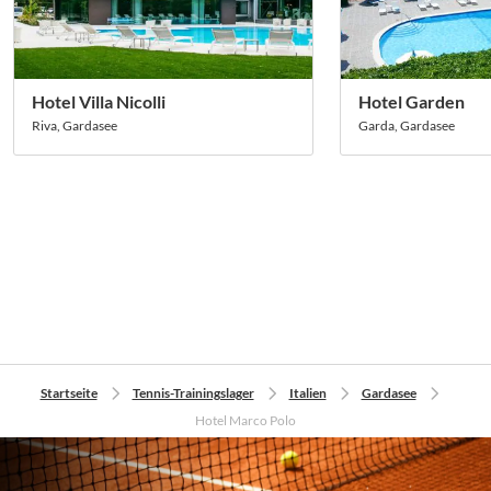
Platzverhältnisse nicht gut gelungen ist. Die
Problematik war, dass die Verantwortlichen vor Ort erst
wenige Tage vor Ihrer Ankunft mit der Vorbereitung der
Tennisplätze begonnen haben und nicht fertig geworden
Hotel Villa Nicolli
Hotel Garden
sind. Selbstverständlich ist das keine Entschuldigung,
Riva, Gardasee
Garda, Gardasee
wir haben in Garda sehr nachdrücklich reklamiert. Sollte
ein solches Malheur noch einmal passieren, werden wir
diese Anlage definitiv aus dem Programm nehmen.</i>
Startseite
Tennis-Trainingslager
Italien
Gardasee
Hotel Marco Polo