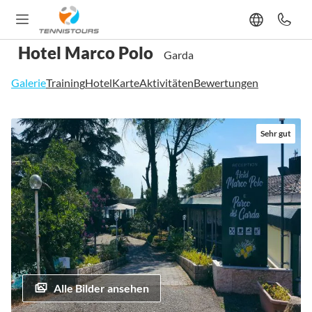
Hotel Marco Polo
Garda
Galerie
Training
Hotel
Karte
Aktivitäten
Bewertungen
Zum
Sehr gut
Ende
der
Bildgalerie
springen
Alle Bilder ansehen