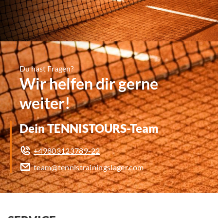
Du hast Fragen?
Wir helfen dir gerne
weiter!
Dein TENNISTOURS-Team
+49803123789-22
team@tennistrainingslager.com