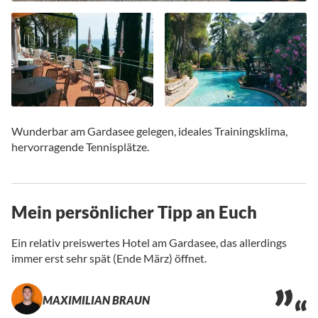
Zum
Anfang
Wunderbar am Gardasee gelegen, ideales Trainingsklima,
der
hervorragende Tennisplätze.
Bildgalerie
springen
Mein persönlicher Tipp an Euch
Ein relativ preiswertes Hotel am Gardasee, das allerdings
immer erst sehr spät (Ende März) öffnet.
MAXIMILIAN BRAUN