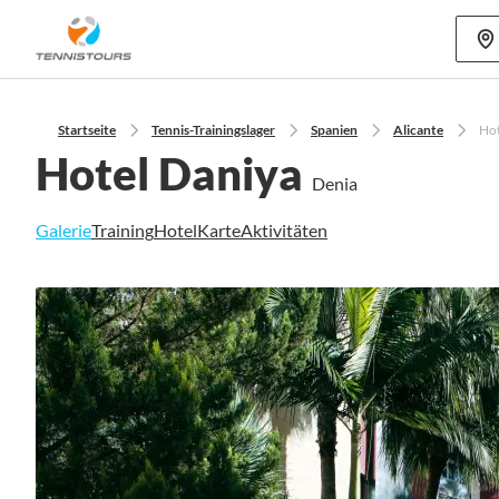
Mehr als 70
Startseite
Tennis-Trainingslager
Spanien
Alicante
Hot
Hotel Daniya
Denia
Galerie
Training
Hotel
Karte
Aktivitäten
Zum
Ende
der
Bildgalerie
springen