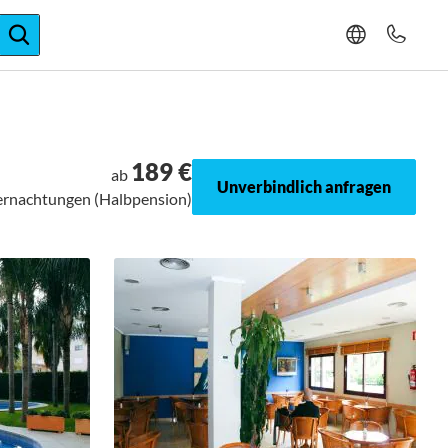
ger-Expertise
189 €
ab
Unverbindlich anfragen
bernachtungen (Halbpension)