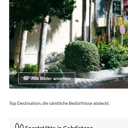
Alle Bilder ansehen
Zum
Anfang
Top Destination, die sämtliche Bedürfnisse abdeckt.
der
Bildgalerie
springen
Sportstätte in Gehdistanz