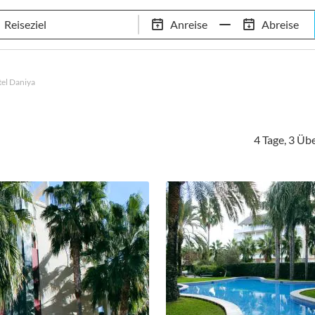
Tennis-Trainingslager
Empfehlungen
Services
Anreise
Abreise
 Standorte
97,8% Weiterempfehlungsrate
20+ Jahre Trainingsla
el Daniya
4 Tage, 3 Ü