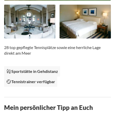
Zum
Anfang
28 top gepflegte Tennisplätze sowie eine herrliche Lage
der
direkt am Meer
Bildgalerie
springen
Sportstätte in Gehdistanz
Tennistrainer verfügbar
Mein persönlicher Tipp an Euch