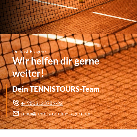
Du hast Fragen?
Wir helfen dir gerne
weiter!
Dein TENNISTOURS-Team
+49803123789-22
team@tennistrainingslager.com