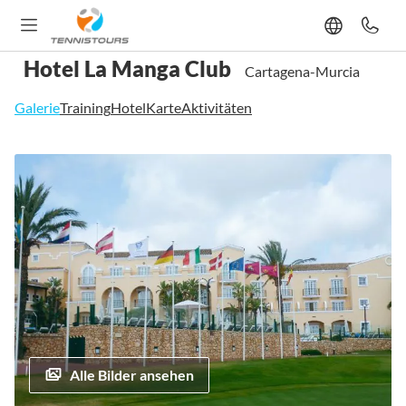
Hotel La Manga Club
Cartagena-Murcia
Galerie
Training
Hotel
Karte
Aktivitäten
Zum
Ende
der
Bildgalerie
springen
Alle Bilder ansehen