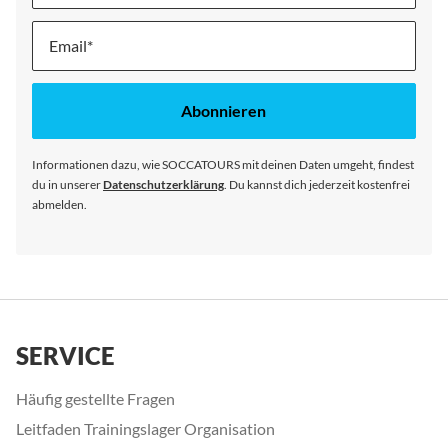
Melde
dich
für
unseren
Abonnieren
Newsletter
an:
Informationen dazu, wie SOCCATOURS mit deinen Daten umgeht, findest
du in unserer
Datenschutzerklärung
. Du kannst dich jederzeit kostenfrei
abmelden.
SERVICE
Häufig gestellte Fragen
Leitfaden Trainingslager Organisation