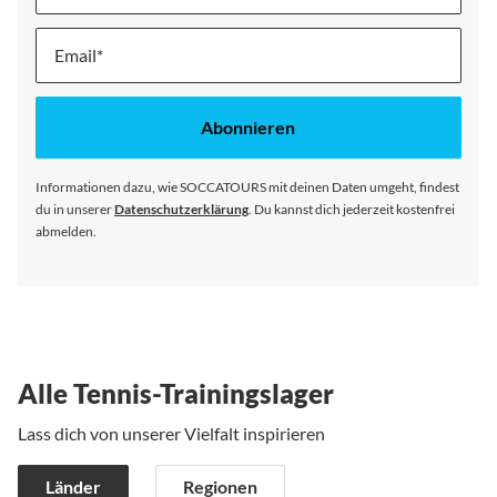
Melde
dich
für
unseren
Abonnieren
Newsletter
an:
Informationen dazu, wie SOCCATOURS mit deinen Daten umgeht, findest
du in unserer
Datenschutzerklärung
. Du kannst dich jederzeit kostenfrei
abmelden.
Alle Tennis-Trainingslager
Lass dich von unserer Vielfalt inspirieren
Länder
Regionen