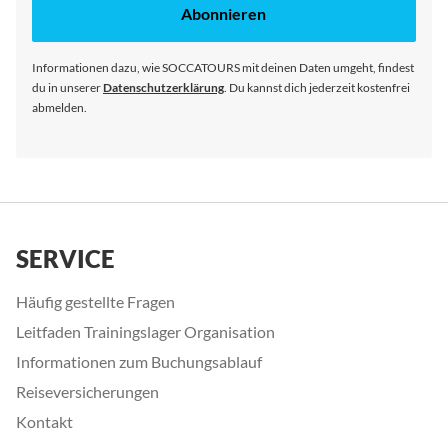
unseren
Abonnieren
Newsletter
an:
Informationen dazu, wie SOCCATOURS mit deinen Daten umgeht, findest
du in unserer
Datenschutzerklärung
. Du kannst dich jederzeit kostenfrei
abmelden.
SERVICE
Häufig gestellte Fragen
Leitfaden Trainingslager Organisation
Informationen zum Buchungsablauf
Reiseversicherungen
Kontakt