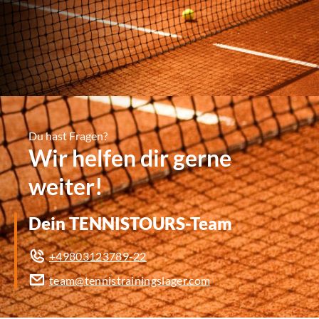
Du hast Fragen?
Wir helfen dir gerne
weiter!
Dein TENNISTOURS-Team
+49803123789-22
team@tennistrainingslager.com