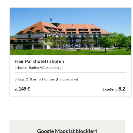
Flair Parkhotel Ilshofen
Ilshofen, Baden-Württemberg
3 Tage, 2 Übernachtungen (Halbpension)
Bewertung:
149 €
8.2
ab
Exzellent
Google Maps ist blockiert