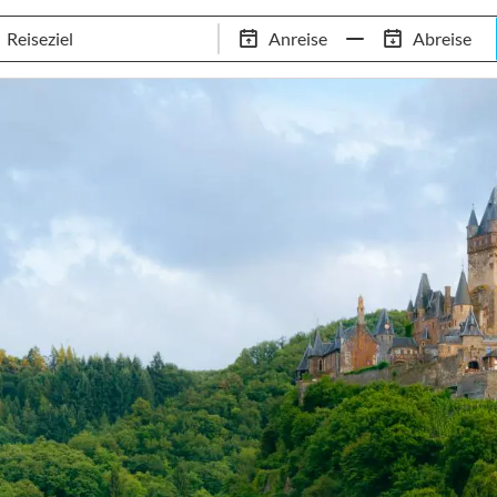
Tennis-Trainingslager
Empfehlungen
Services
Anreise
Abreise
 Standorte
97,8% Weiterempfehlungsrate
20+ Jahre Trainingsla