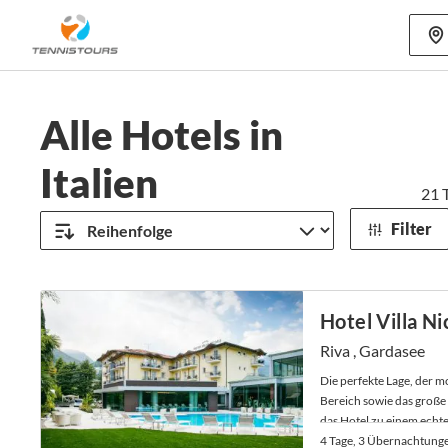
Mehr als 70
Alle Hotels in
Italien
21
T
Filter
Hotel Villa Nic
Riva , Gardasee
Die perfekte Lage, der 
Bereich sowie das groß
das Hotel zu einem echte
4 Tage, 3 Übernachtung