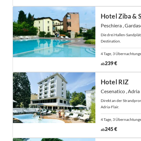
Hotel Ziba & 
Peschiera , Gardas
Die drei Hallen-Sandplät
Destination.
4 Tage, 3 Übernachtung
239 €
ab
Hotel RIZ
Cesenatico , Adria
Direkt an der Strandpro
Adria-Flair.
4 Tage, 3 Übernachtung
245 €
ab