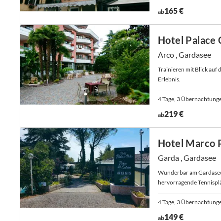
165 €
ab
Hotel Palace 
Arco , Gardasee
Trainieren mit Blick auf
Erlebnis.
4 Tage, 3 Übernachtunge
219 €
ab
Hotel Marco 
Garda , Gardasee
Wunderbar am Gardasee g
hervorragende Tennisplä
4 Tage, 3 Übernachtung
149 €
ab