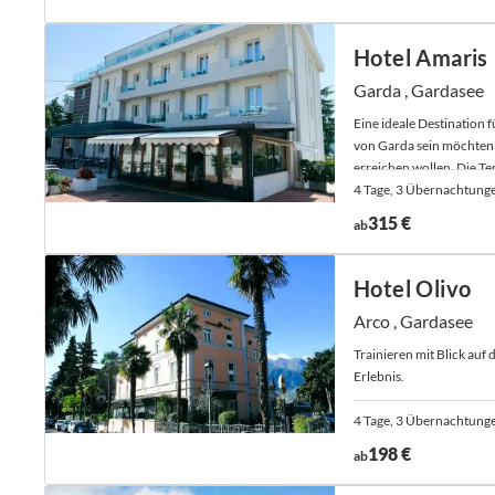
Hotel Amaris
Garda , Gardasee
Eine ideale Destination 
von Garda sein möchten 
erreichen wollen. Die Ten
4 Tage, 3 Übernachtung
315 €
ab
Hotel Olivo
Arco , Gardasee
Trainieren mit Blick auf
Erlebnis.
4 Tage, 3 Übernachtunge
198 €
ab