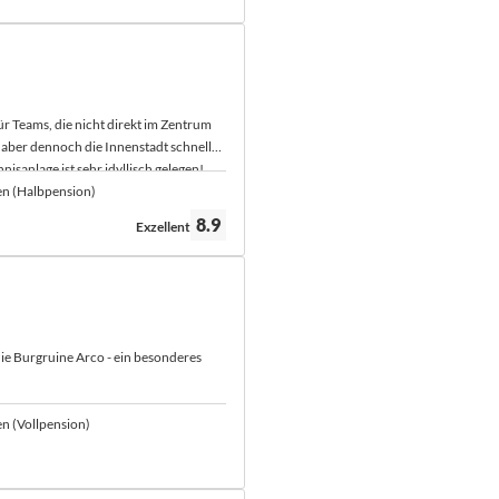
für Teams, die nicht direkt im Zentrum
aber dennoch die Innenstadt schnell
nisanlage ist sehr idyllisch gelegen!
en (Halbpension)
Bewertung:
8.9
Exzellent
 die Burgruine Arco - ein besonderes
n (Vollpension)