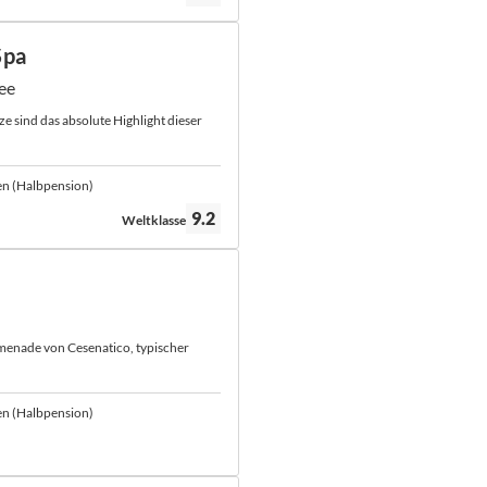
Spa
ee
ze sind das absolute Highlight dieser
en (Halbpension)
Bewertung:
9.2
Weltklasse
menade von Cesenatico, typischer
en (Halbpension)