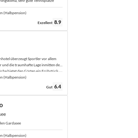
iningsklima, sehr gute Tennisplätze
en (Halbpension)
Bewertung:
8.9
Exzellent
enhotel überzeugt Sportler vor allem
 und die traumhafte Lage inmitten der
üche bietet den Gästen ein Frühstück
enter Qualität.
en (Halbpension)
Bewertung:
6.4
Gut
o
see
 den Gardasee
en (Halbpension)