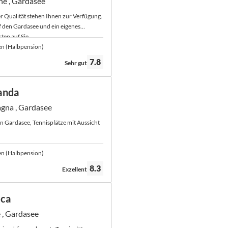
ne , Gardasee
r Qualität stehen Ihnen zur Verfügung.
f den Gardasee und ein eigenes
ten auf Sie.
en (Halbpension)
Bewertung:
7.8
Sehr gut
anda
gna , Gardasee
n Gardasee, Tennisplätze mit Aussicht
en (Halbpension)
Bewertung:
8.3
Exzellent
ica
 , Gardasee