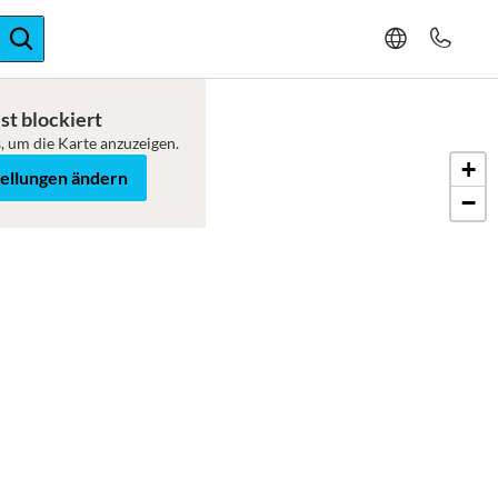
ger-Expertise
st blockiert
, um die Karte anzuzeigen.
+
tellungen ändern
−