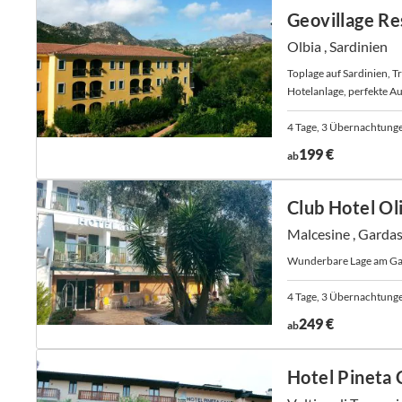
Geovillage Re
Olbia , Sardinien
Toplage auf Sardinien, T
Hotelanlage, perfekte Au
4 Tage, 3 Übernachtung
199 €
ab
Club Hotel Ol
Malcesine , Garda
Wunderbare Lage am Ga
4 Tage, 3 Übernachtung
249 €
ab
Hotel Pineta