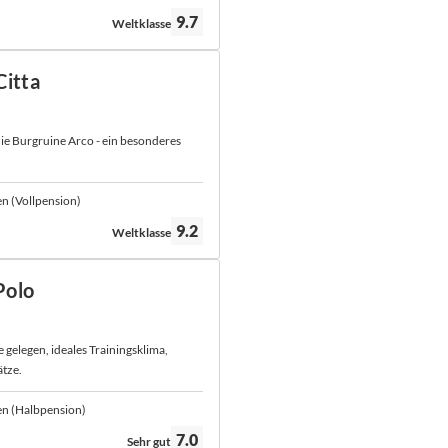
Bewertung:
9.7
Weltklasse
Citta
 die Burgruine Arco - ein besonderes
n (Vollpension)
Bewertung:
9.2
Weltklasse
Polo
elegen, ideales Trainingsklima,
tze.
en (Halbpension)
Bewertung:
7.0
Sehr gut