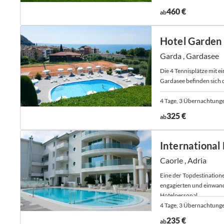
460 €
ab
Hotel Garden
Garda , Gardasee
Die 4 Tennisplätze mit e
Gardasee befinden sich d
4 Tage, 3 Übernachtung
325 €
ab
International
Caorle , Adria
Eine der Topdestinatione
engagierten und einwan
Hotelpersonal.
4 Tage, 3 Übernachtung
235 €
ab