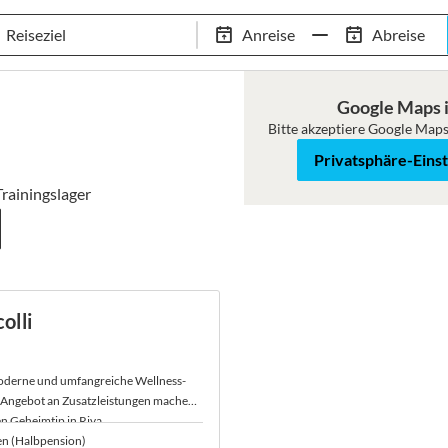
Tennis-Trainingslager
Empfehlungen
Services
Anreise
Abreise
 Standorte
97,8% Weiterempfehlungsrate
20+ Jahre Trainingsla
Google Maps i
Bitte akzeptiere Google Maps
Karte
Satellit
Privatsphäre-Eins
rainingslager
olli
moderne und umfangreiche Wellness-
e Angebot an Zusatzleistungen machen
n Geheimtip in Riva.
en (Halbpension)