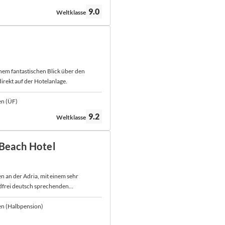
Bewertung:
9.0
Weltklasse
inem fantastischen Blick über den
irekt auf der Hotelanlage.
en (ÜF)
Bewertung:
9.2
Weltklasse
 Beach Hotel
n an der Adria, mit einem sehr
dfrei deutsch sprechenden
en (Halbpension)