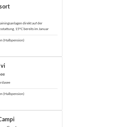
sort
rainingsanlagen direkt auf der
sstattung, 15°C bereits im Januar
en (Halbpension)
ivi
see
rdasee
en (Halbpension)
 Campi