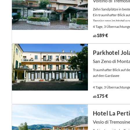
Voltino di Tremosi
Zehn Sandplätze in beste
Ein traumhafter Blick au
Tenniscamp im Hotel war
4 Tage, 3 Übernachtung
189 €
ab
Parkhotel Jol
San Zeno di Monta
Traumhafter Blick auf de
auf den Gardasee
4 Tage, 3 Übernachtung
175 €
ab
Hotel La Pert
Vesio di Tremosine