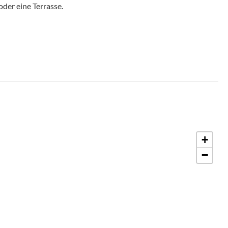
der eine Terrasse.
+
−