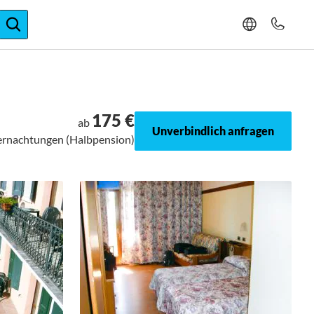
ger-Expertise
175 €
ab
Unverbindlich anfragen
bernachtungen (Halbpension)