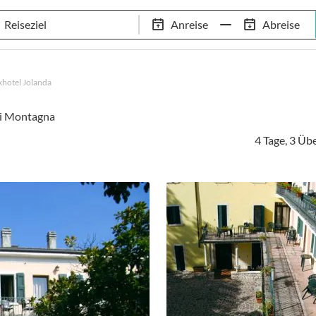
Tennis-Trainingslager
Empfehlungen
Services
Anreise
Abreise
 Standorte
97,8% Weiterempfehlungsrate
20+ Jahre Trainingsla
khotel Jolanda
di Montagna
4 Tage, 3 Ü