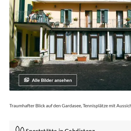
Alle Bilder ansehen
Zum
Anfang
Traumhafter Blick auf den Gardasee, Tennisplätze mit Aussic
der
Bildgalerie
springen
Sportstätte in Gehdistanz