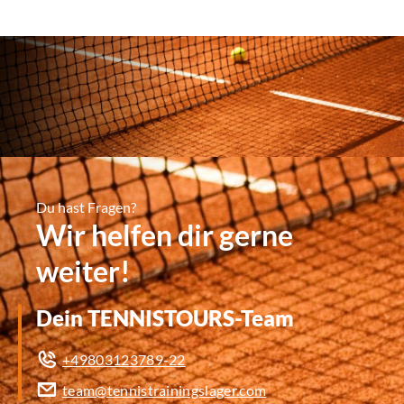
Du hast Fragen?
Wir helfen dir gerne
weiter!
Dein TENNISTOURS-Team
+49803123789-22
team@tennistrainingslager.com