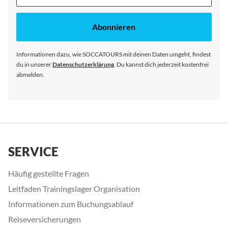
dich
für
unseren
Abonnieren
Newsletter
an:
Informationen dazu, wie SOCCATOURS mit deinen Daten umgeht, findest
du in unserer
Datenschutzerklärung
. Du kannst dich jederzeit kostenfrei
abmelden.
SERVICE
Häufig gestellte Fragen
Leitfaden Trainingslager Organisation
Informationen zum Buchungsablauf
Reiseversicherungen