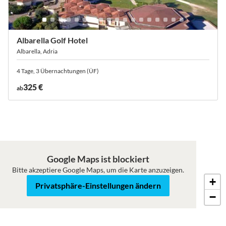
Albarella Golf Hotel
Albarella, Adria
4 Tage, 3 Übernachtungen (ÜF)
325 €
ab
Google Maps ist blockiert
Bitte akzeptiere Google Maps, um die Karte anzuzeigen.
+
Karte
Satellit
Privatsphäre-Einstellungen ändern
−