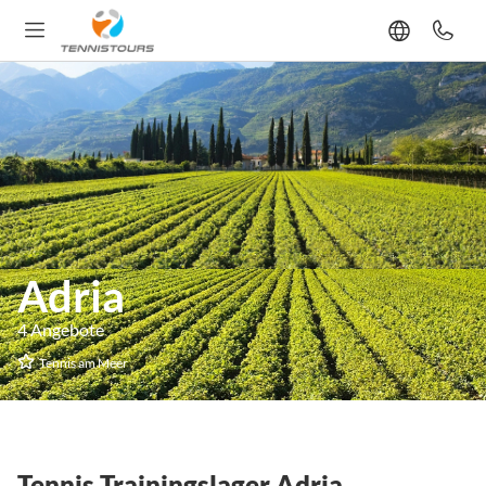
Adria
4 Angebote
Tennis am Meer
Tennis Trainingslager Adria