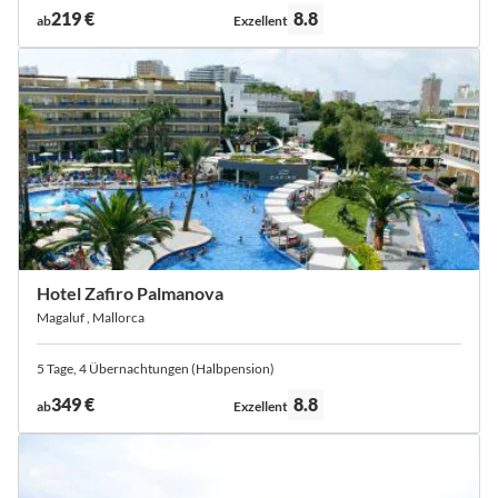
Bewertung:
219 €
8.8
ab
Exzellent
Hotel Zafiro Palmanova
Magaluf , Mallorca
5 Tage, 4 Übernachtungen (Halbpension)
Bewertung:
349 €
8.8
ab
Exzellent