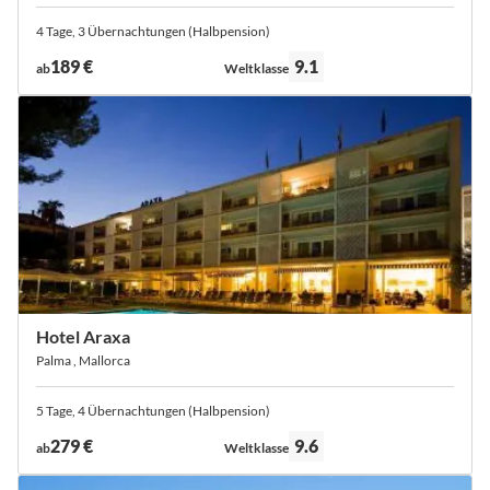
4 Tage, 3 Übernachtungen (Halbpension)
Bewertung:
189 €
9.1
ab
Weltklasse
Hotel Araxa
Palma , Mallorca
5 Tage, 4 Übernachtungen (Halbpension)
Bewertung:
279 €
9.6
ab
Weltklasse