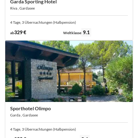
Garda Sporting Hotel
Riva , Gardasee
4 Tage, 3 Übernachtungen (Halbpension)
Bewertung:
329 €
9.1
ab
Weltklasse
Sporthotel Olimpo
Garda , Gardasee
4 Tage, 3 Übernachtungen (Halbpension)
Bewertung: