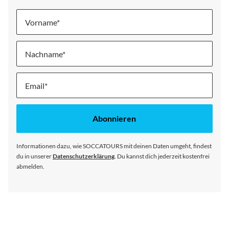
Vorname
Nachname
Melde
dich
für
unseren
Abonnieren
Newsletter
an:
Informationen dazu, wie SOCCATOURS mit deinen Daten umgeht, findest
du in unserer
Datenschutzerklärung
. Du kannst dich jederzeit kostenfrei
abmelden.