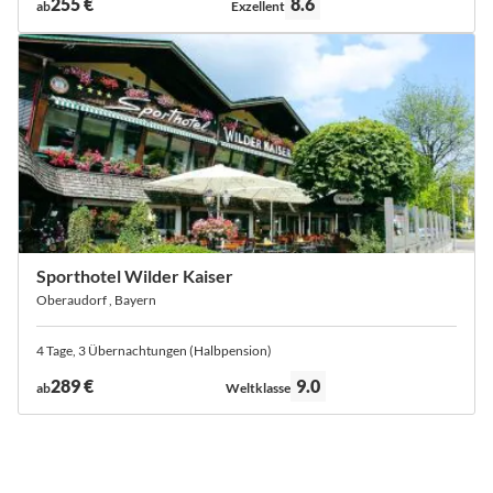
255 €
8.6
ab
Exzellent
Sporthotel Wilder Kaiser
Oberaudorf , Bayern
4 Tage, 3 Übernachtungen (Halbpension)
Bewertung:
289 €
9.0
ab
Weltklasse