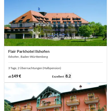
Flair Parkhotel Ilshofen
Ilshofen , Baden-Württemberg
3 Tage, 2 Übernachtungen (Halbpension)
Bewertung:
149 €
8.2
ab
Exzellent