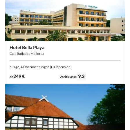
Hotel Bella Playa
Cala Ratjada , Mallorca
5 Tage, 4 Übernachtungen (Halbpension)
Bewertung:
249 €
9.3
ab
Weltklasse