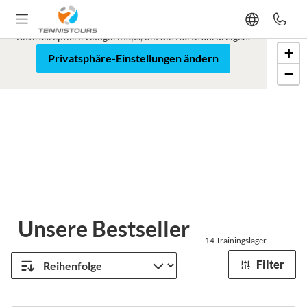
Google Maps ist blockiert
Bitte akzeptiere Google Maps, um die Karte anzuzeigen.
+
Karte
Satellit
Privatsphäre-Einstellungen ändern
−
Leaflet
Unsere Bestseller
14
Trainingslager
Filter