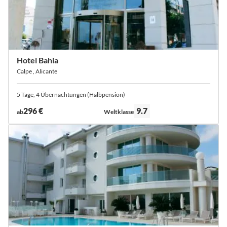
Hotel Bahia
Calpe , Alicante
5 Tage, 4 Übernachtungen (Halbpension)
Bewertung:
296 €
9.7
ab
Weltklasse