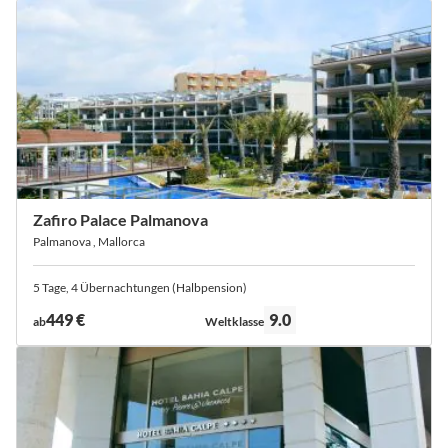
Zafiro Palace Palmanova
Palmanova , Mallorca
5 Tage, 4 Übernachtungen (Halbpension)
Bewertung:
449 €
9.0
ab
Weltklasse