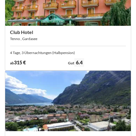
Club Hotel
Tenno , Gardasee
4 Tage, 3 Übernachtungen (Halbpension)
Bewertung:
315 €
6.4
ab
Gut