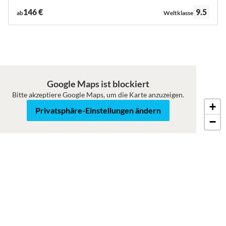
Bewertung:
146 €
9.5
ab
Weltklasse
Google Maps ist blockiert
Bitte akzeptiere Google Maps, um die Karte anzuzeigen.
+
Karte
Satellit
Privatsphäre-Einstellungen ändern
−