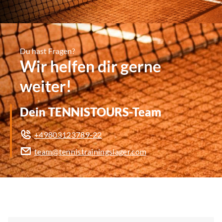
Du hast Fragen?
Wir helfen dir gerne
weiter!
Dein TENNISTOURS-Team
+49803123789-22
team@tennistrainingslager.com