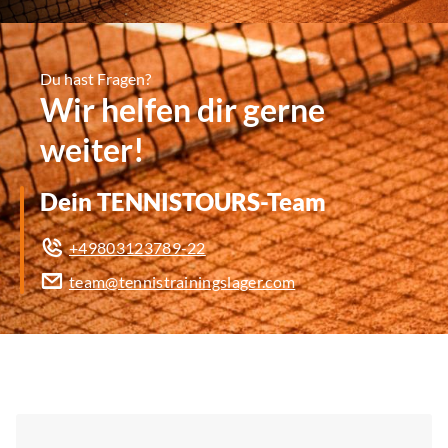
Du hast Fragen?
Wir helfen dir gerne
weiter!
Dein TENNISTOURS-Team
+49803123789-22
team@tennistrainingslager.com