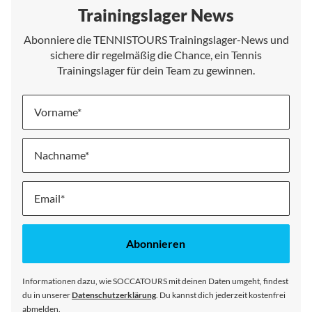
Trainingslager News
Abonniere die TENNISTOURS Trainingslager-News und
sichere dir regelmäßig die Chance, ein Tennis
Trainingslager für dein Team zu gewinnen.
Vorname
Nachname
Melde
dich
für
unseren
Abonnieren
Newsletter
an:
Informationen dazu, wie SOCCATOURS mit deinen Daten umgeht, findest
du in unserer
Datenschutzerklärung
. Du kannst dich jederzeit kostenfrei
abmelden.