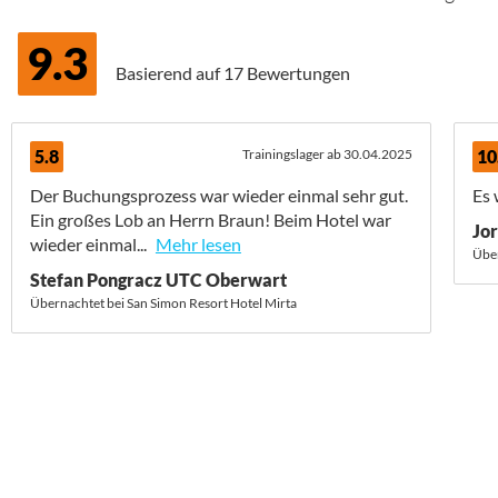
9.3
Basierend auf
17 Bewertungen
5.8
Trainingslager ab 30.04.2025
10
Der Buchungsprozess war wieder einmal sehr gut.
Es 
Ein großes Lob an Herrn Braun! Beim Hotel war
Jo
wieder einmal...
Mehr lesen
Über
Stefan Pongracz UTC Oberwart
Übernachtet bei San Simon Resort Hotel Mirta