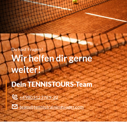
Du hast Fragen?
Wir helfen dir gerne
weiter!
Dein TENNISTOURS-Team
+49803123789-22
team@tennistrainingslager.com