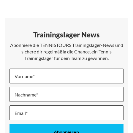
Trainingslager News
Abonniere die TENNISTOURS Trainingslager-News und
sichere dir regelmäßig die Chance, ein Tennis
Trainingslager für dein Team zu gewinnen.
Vorname
Nachname
Melde
dich
für
unseren
Abonnieren