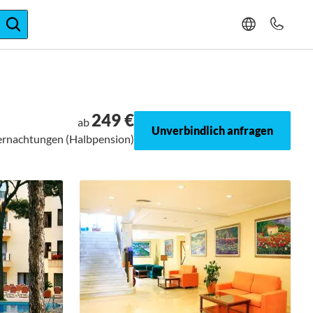
ger-Expertise
249 €
ab
Unverbindlich anfragen
bernachtungen (Halbpension)