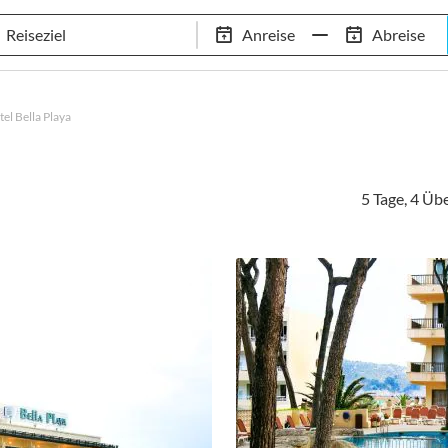
Tennis-Trainingslager
Empfehlungen
Services
Anreise
Abreise
 Standorte
97,8% Weiterempfehlungsrate
20+ Jahre Trainingsla
el Bella Playa
5 Tage, 4 Ü