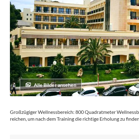
Alle Bilder ansehen
Zum
Anfang
Großzügiger Wellnessbereich: 800 Quadratmeter Wellnessbere
der
reichen, um nach dem Training die richtige Erholung zu finden
Bildgalerie
springen