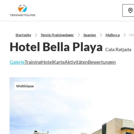
Mehr als 70
Startseite
Tennis-Trainingslager
Spanien
Mallorca
Hot
Hotel Bella Playa
Cala Ratjada
Galerie
Training
Hotel
Karte
Aktivitäten
Bewertungen
Zum
Ende
Weltklasse
der
Bildgalerie
springen