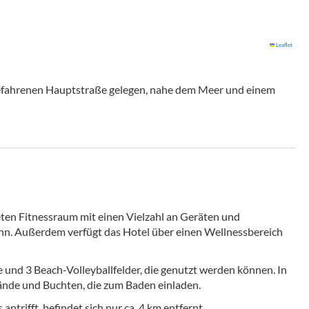
Leaflet
 befahrenen Hauptstraße gelegen, nahe dem Meer und einem
teten Fitnessraum mit einen Vielzahl an Geräten und
ann. Außerdem verfügt das Hotel über einen Wellnessbereich
e und 3 Beach-Volleyballfelder, die genutzt werden können. In
ände und Buchten, die zum Baden einladen.
trifft, befindet sich nur ca. 4 km entfernt.