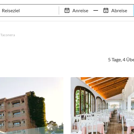
Tennis-Trainingslager
Empfehlungen
Services
Anreise
Abreise
 Standorte
97,8% Weiterempfehlungsrate
20+ Jahre Trainingsla
 Taconera
5 Tage, 4 Ü