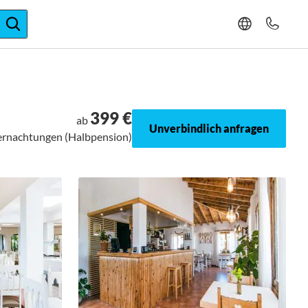
ger-Expertise
399 €
ab
Unverbindlich anfragen
bernachtungen (Halbpension)