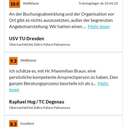
Leider unterscheidet sich das 5-Sterne Hotel nicht mehr
10.0
Weltklasse
Trainingslager ab 10.04.22
wesentlich zum 4-Sterne Hotel.
An der Buchungsabwicklung und der Organisation vor
Ort gibt es nichts auszusetzten, außer der begrenzten
Angebotserstellung. Wir hatten einen ...
Mehr lesen
An der Buchungsabwicklung und der Organisation vor
USV TU Dresden
Ort gibt es nichts auszusetzten, außer der begrenzten
Übernachtet bei Zafiro Palace Palmanova
Angebotserstellung. Wir hatten einen sehr guten
Trainer und gute Trainingsbedingungen. Die Plätze sind
recht windanfällig, somit kam es zu einigen Platzfehlern,
9.3
Weltklasse
insbesondere im Bereich der Linien. Das
Ich schätze es, mit Hr. Maximilian Braun, eine
Trainingsmaterial (Tennisbälle) waren teilweise recht
persönliche kompetente Ansprechperson zu haben. Den
veraltet. Die Trainingsübungen waren sehr gut,
ganzen Beratungsprozess beurteile ich als z...
Mehr
abwechslungsreich und sinnvoll aufeinander
lesen
abgestimmt.
Das Preis-Leistungs-Verhältnis ist super. Wir werden
Ich schätze es, mit Hr. Maximilian Braun, eine
Raphael Hug / TC Degenau
unbedingt wieder bei TRAVELLING TO SUCCESS
persönliche kompetente Ansprechperson zu haben. Den
Übernachtet bei Zafiro Palace Palmanova
buchen.
ganzen Beratungsprozess beurteile ich als ziemlich
unkompliziert. Bei Fragen erhalte ich immer in kurzer
Zeit eine Antwort. Etwas mühsam finde ich die
8.3
Exzellent