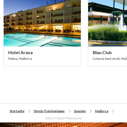
Soccatours und waren auch dieses Jahr wieder sehr
zufrieden. Wir schätzen den Service und die guten Tipps
und werden ganz sicher wieder über Sie buchen.
Hotel Araxa
Blau Club
Palma, Mallorca
Colonia Sant Jordi, Mal
Startseite
Tennis-Trainingslager
Spanien
Mallorca
Zafiro Palace Palmanova