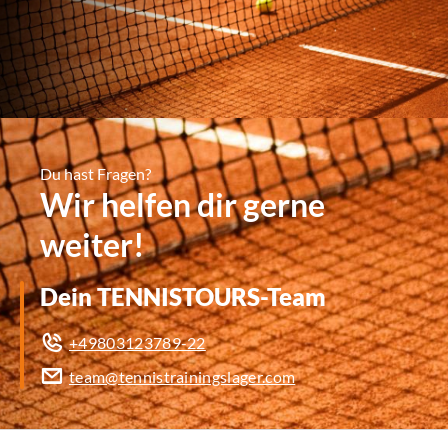
Du hast Fragen?
Wir helfen dir gerne
weiter!
Dein TENNISTOURS-Team
+49803123789-22
team@tennistrainingslager.com