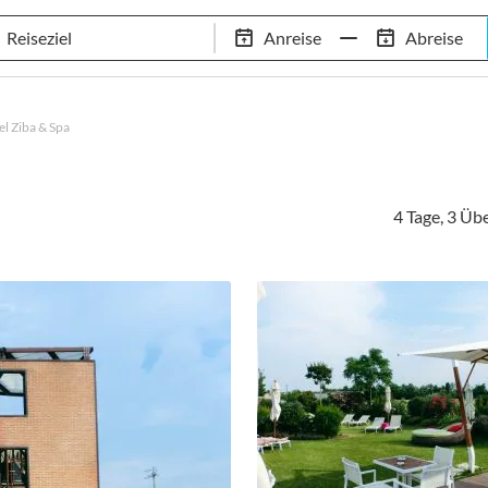
Tennis-Trainingslager
Empfehlungen
Services
Anreise
Abreise
 Standorte
97,8% Weiterempfehlungsrate
20+ Jahre Trainingsla
el Ziba & Spa
4 Tage, 3 Ü