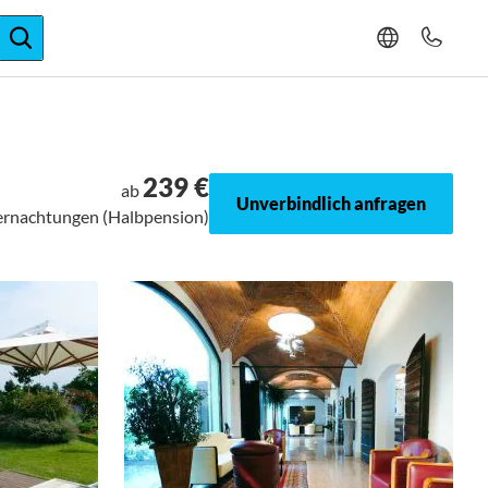
ger-Expertise
239 €
ab
Unverbindlich anfragen
bernachtungen (Halbpension)