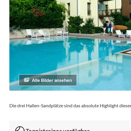
Alle Bilder ansehen
Zum
Anfang
Die drei Hallen-Sandplätze sind das absolute Highlight diese
der
Bildgalerie
springen
Tennistrainer verfügbar