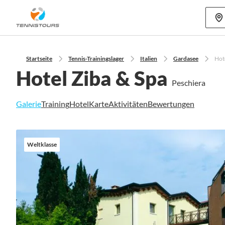
Mehr als 70
Startseite
Tennis-Trainingslager
Italien
Gardasee
Hot
Hotel Ziba & Spa
Peschiera
Galerie
Training
Hotel
Karte
Aktivitäten
Bewertungen
Zum
Ende
Weltklasse
der
Bildgalerie
springen