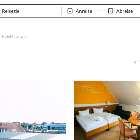
Tennis-Trainingslager
Empfehlungen
Services
Anreise
Abreise
 Standorte
97,8% Weiterempfehlungsrate
20+ Jahre Trainingsla
Hotel Sportwelt
4 