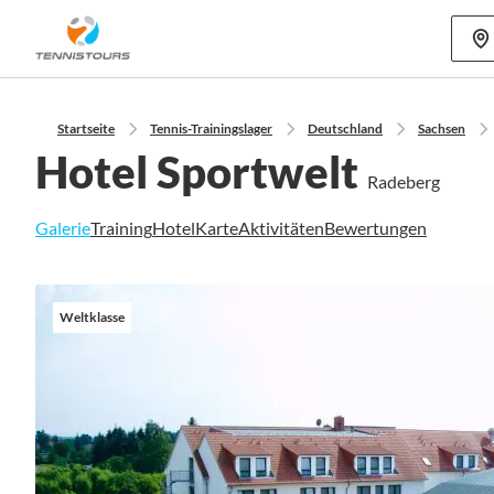
Mehr als 70
Startseite
Tennis-Trainingslager
Deutschland
Sachsen
Hotel Sportwelt
Radeberg
Galerie
Training
Hotel
Karte
Aktivitäten
Bewertungen
Zum
Ende
Weltklasse
der
Bildgalerie
springen