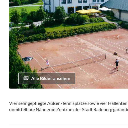
Alle Bilder ansehen
Zum
Anfang
Vier sehr gepflegte Außen-Tennisplätze sowie vier Hallenten
der
unmittelbare Nähe zum Zentrum der Stadt Radeberg garantiere
Bildgalerie
springen