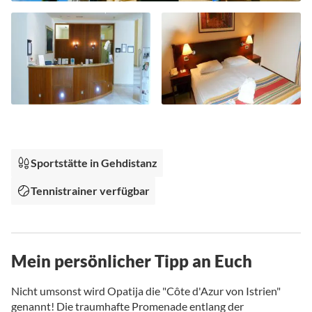
Zum
Anfang
der
Bildgalerie
Sportstätte in Gehdistanz
springen
Tennistrainer verfügbar
Mein persönlicher Tipp an Euch
Nicht umsonst wird Opatija die "Côte d'Azur von Istrien"
genannt! Die traumhafte Promenade entlang der