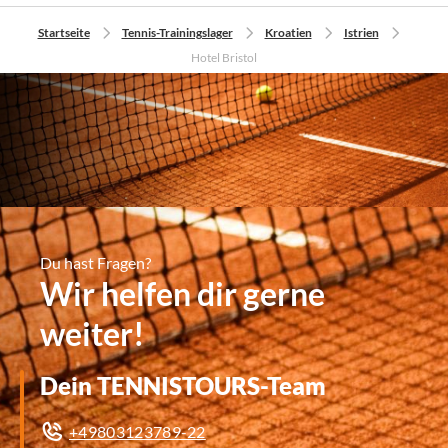
Startseite
Tennis-Trainingslager
Kroatien
Istrien
Hotel Bristol
Du hast Fragen?
Wir helfen dir gerne
weiter!
Dein TENNISTOURS-Team
+49803123789-22