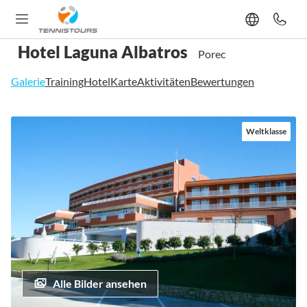
Hotel Laguna Albatros
Porec
Galerie
Training
Hotel
Karte
Aktivitäten
Bewertungen
Zum
Weltklasse
Ende
der
Bildgalerie
springen
Alle Bilder ansehen