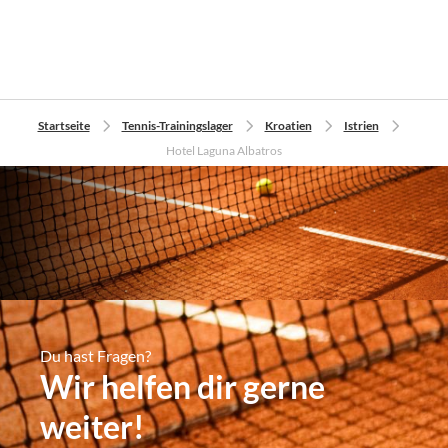
Startseite
Tennis-Trainingslager
Kroatien
Istrien
Hotel Laguna Albatros
Du hast Fragen?
Wir helfen dir gerne
weiter!