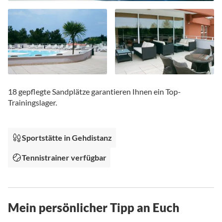
Zum
Anfang
18 gepflegte Sandplätze garantieren Ihnen ein Top-
der
Trainingslager.
Bildgalerie
springen
Sportstätte in Gehdistanz
Tennistrainer verfügbar
Mein persönlicher Tipp an Euch