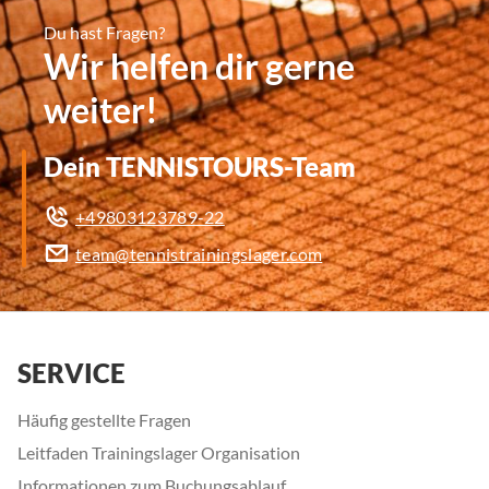
Du hast Fragen?
Wir helfen dir gerne
weiter!
Dein TENNISTOURS-Team
+49803123789-22
team@tennistrainingslager.com
SERVICE
Häufig gestellte Fragen
Leitfaden Trainingslager Organisation
Informationen zum Buchungsablauf