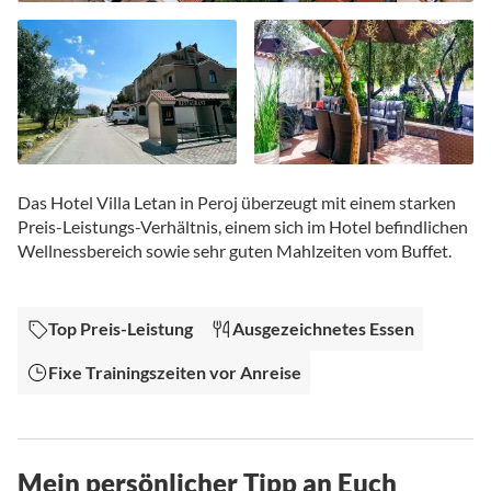
Zum
Anfang
Das Hotel Villa Letan in Peroj überzeugt mit einem starken
der
Preis-Leistungs-Verhältnis, einem sich im Hotel befindlichen
Bildgalerie
Wellnessbereich sowie sehr guten Mahlzeiten vom Buffet.
springen
Top Preis-Leistung
Ausgezeichnetes Essen
Fixe Trainingszeiten vor Anreise
Mein persönlicher Tipp an Euch