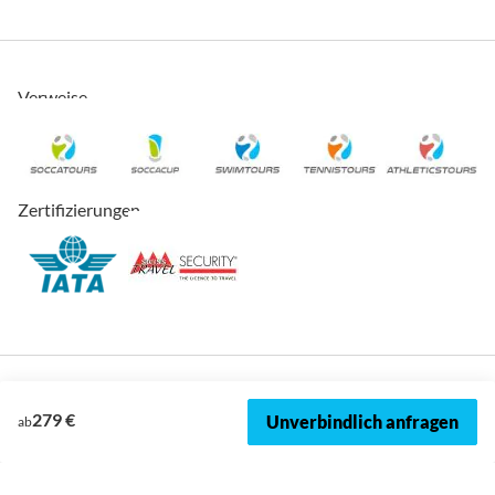
Verweise
Zertifizierungen
279 €
Unverbindlich anfragen
ab
© 2026, SOCCATOURS
Impressum
Datenschutz
Cookies
AVRB
Datenschutzeinstellungen
Sitemap