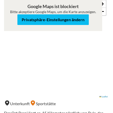
+
Karte
Satellit
Google Maps ist blockiert
−
Bitte akzeptiere Google Maps, um die Karte anzuzeigen.
Privatsphäre-Einstellungen ändern
Leaflet
Unterkunft
Sportstätte
Der Ort Peroj liegt ca. 15 Kilometer nördlich von Pula, das