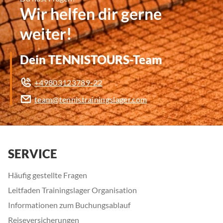
Wir helfen dir gerne
weiter!
Dein TENNISTOURS-Team
+49803123789-22
team@tennistrainingslager.com
SERVICE
Häufig gestellte Fragen
Leitfaden Trainingslager Organisation
Informationen zum Buchungsablauf
Reiseversicherungen