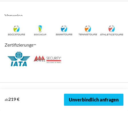
Verweise
Zertifizierungen
219 €
Unverbindlich anfragen
ab
© 2026, SOCCATOURS
Impressum
Datenschutz
Cookies
AVRB
Datenschutzeinstellungen
Sitemap