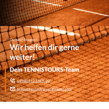
Du hast Fragen?
Wir helfen dir gerne
weiter!
Dein TENNISTOURS-Team
+49803123789-22
team@tennistrainingslager.com