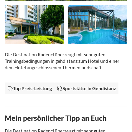
Zum
Anfang
Die Destination Radenci überzeugt mit sehr guten
der
Trainingsbedingungen in gehdistanz zum Hotel und einer
Bildgalerie
dem Hotel angeschlossenen Thermenlandschaft.
springen
Top Preis-Leistung
Sportstätte in Gehdistanz
Mein persönlicher Tipp an Euch
Die Destination Radenci überzeugt mit sehr guten