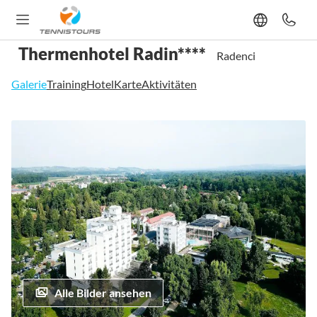
Thermenhotel Radin****
Radenci
Galerie
Training
Hotel
Karte
Aktivitäten
Zum
Ende
der
Bildgalerie
springen
Alle Bilder ansehen