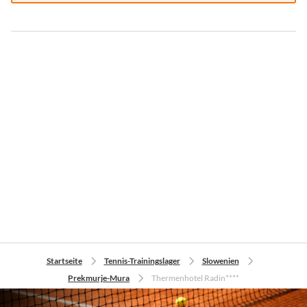
Startseite
Tennis-Trainingslager
Slowenien
Prekmurje-Mura
Thermenhotel Radin****