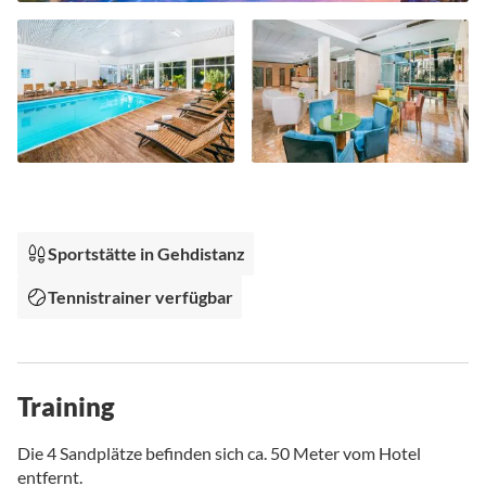
Zum
Anfang
der
Bildgalerie
Sportstätte in Gehdistanz
springen
Tennistrainer verfügbar
Training
Die 4 Sandplätze befinden sich ca. 50 Meter vom Hotel
entfernt.