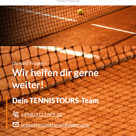
Hotel Imperial
Du hast Fragen?
Wir helfen dir gerne
weiter!
Dein TENNISTOURS-Team
+49803123789-22
team@tennistrainingslager.com