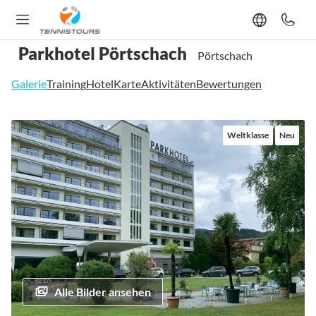
Parkhotel Pörtschach
Pörtschach
Galerie
Training
Hotel
Karte
Aktivitäten
Bewertungen
Zum
Weltklasse
Neu
Ende
der
Bildgalerie
springen
Alle Bilder ansehen