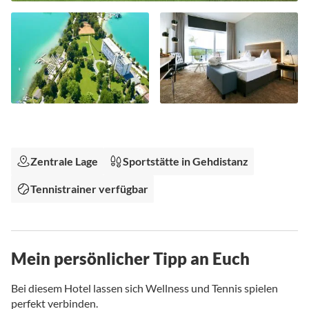
Zum
Anfang
der
Bildgalerie
Zentrale Lage
Sportstätte in Gehdistanz
springen
Tennistrainer verfügbar
Mein persönlicher Tipp an Euch
Bei diesem Hotel lassen sich Wellness und Tennis spielen
perfekt verbinden.