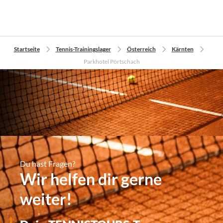
Startseite
Tennis-Trainingslager
Österreich
Kärnten
Parkhotel Pörtschach
Du hast Fragen?
Wir helfen dir gerne
weiter!