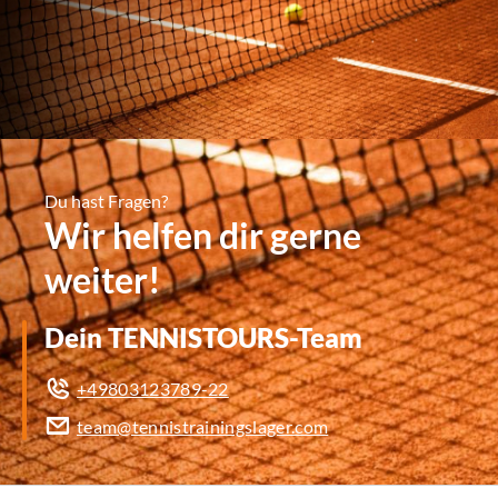
Du hast Fragen?
Wir helfen dir gerne
weiter!
Dein TENNISTOURS-Team
+49803123789-22
team@tennistrainingslager.com