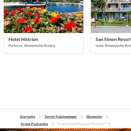
Hotel Histrion
San Simon Resort
Portoroz, Slowenische-Riviera
Izola, Slowenische-Riv
Startseite
Tennis-Trainingslager
Slowenien
Drava-Podravska
Grand Hotel Primus & Therme****S