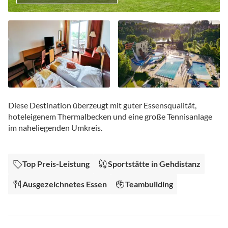
Zum
Anfang
Diese Destination überzeugt mit guter Essensqualität,
der
hoteleigenem Thermalbecken und eine große Tennisanlage
Bildgalerie
im naheliegenden Umkreis.
springen
Top Preis-Leistung
Sportstätte in Gehdistanz
Ausgezeichnetes Essen
Teambuilding