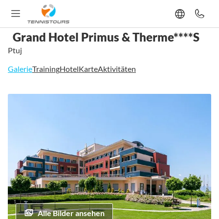
Grand Hotel Primus & Therme****S
Ptuj
Galerie
Training
Hotel
Karte
Aktivitäten
Zum
Ende
der
Bildgalerie
springen
Alle Bilder ansehen