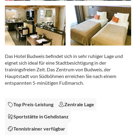
Zum
Anfang
Das Hotel Budweis befindet sich in sehr ruhiger Lage und
der
eignet sich ideal für eine Stadtbesichtigung in der
Bildgalerie
trainingsfreien Zeit. Das Zentrum von Budweis, der
springen
Hauptstadt von Südböhmen erreichen Sie nach einem
entspannten 5-minütigen Fußmarsch.
Top Preis-Leistung
Zentrale Lage
Sportstätte in Gehdistanz
Tennistrainer verfügbar