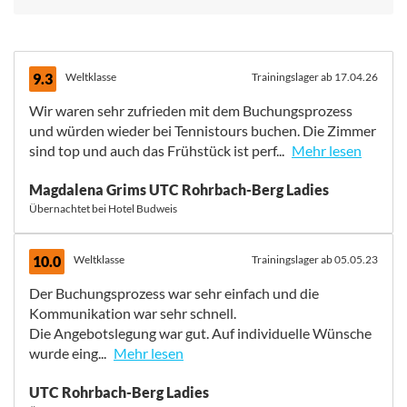
9.3
Weltklasse
Trainingslager ab 17.04.26
Wir waren sehr zufrieden mit dem Buchungsprozess
und würden wieder bei Tennistours buchen. Die Zimmer
sind top und auch das Frühstück ist perf...
Mehr lesen
Wir waren sehr zufrieden mit dem Buchungsprozess
Magdalena Grims UTC Rohrbach-Berg Ladies
und würden wieder bei Tennistours buchen. Die Zimmer
Übernachtet bei Hotel Budweis
sind top und auch das Frühstück ist perfekt. Die Lage
der Unterkunft ist sehr gut - kurzer Weg zum
Tennisplatz, aber auch ins Zentrum. Das
10.0
Weltklasse
Trainingslager ab 05.05.23
Trainingsgelände ist sehr gut, die
Der Buchungsprozess war sehr einfach und die
Trainingsmöglichkeiten waren top. Einige Plätze waren
Kommunikation war sehr schnell.
noch sehr tief, was aber der frühen Phase geschuldet ist,
Die Angebotslegung war gut. Auf individuelle Wünsche
nach dem Winter. Die Trainings wurden wie geplant von
wurde eing...
Mehr lesen
Trainern vor Ort abgehalten. Die Trainer sind auf unsere
Wünsche eingegangen, haben aber oftmals in unseren
Der Buchungsprozess war sehr einfach und die
UTC Rohrbach-Berg Ladies
Augen eher wenig Feedback gegeben. Budweis bietet
Kommunikation war sehr schnell.