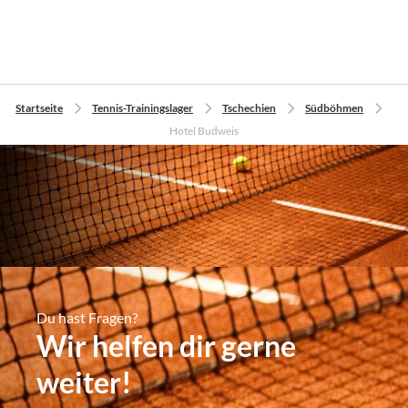
Startseite
Tennis-Trainingslager
Tschechien
Südböhmen
Hotel Budweis
Du hast Fragen?
Wir helfen dir gerne
weiter!