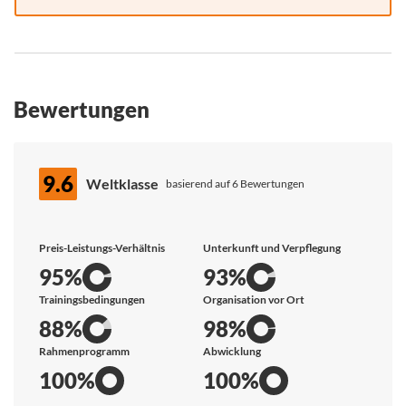
Bewertungen
9.6
Weltklasse
basierend auf 6 Bewertungen
Preis-Leistungs-Verhältnis
Unterkunft und Verpflegung
95%
93%
Trainingsbedingungen
Organisation vor Ort
88%
98%
Rahmenprogramm
Abwicklung
100%
100%