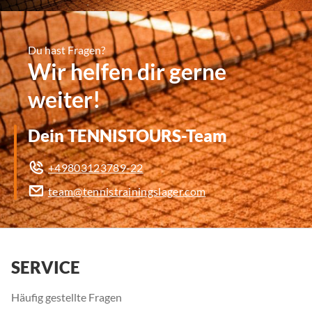
Du hast Fragen?
Wir helfen dir gerne
weiter!
Dein TENNISTOURS-Team
+49803123789-22
team@tennistrainingslager.com
SERVICE
Häufig gestellte Fragen