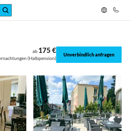
ger-Expertise
175 €
ab
Unverbindlich anfragen
bernachtungen (Halbpension)