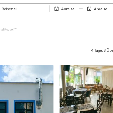
Tennis-Trainingslager
Empfehlungen
Services
Anreise
Abreise
 Standorte
97,8% Weiterempfehlungsrate
20+ Jahre Trainingsla
tel Rozvoj***
4 Tage, 3 Ü