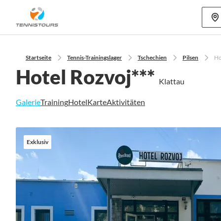
Mehr als 70
Startseite
Tennis-Trainingslager
Tschechien
Pilsen
Ho
Hotel Rozvoj***
Klattau
Galerie
Training
Hotel
Karte
Aktivitäten
Zum
Ende
Exklusiv
der
Bildgalerie
springen