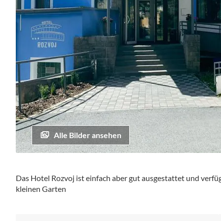
Alle Bilder ansehen
Zum
Anfang
Das Hotel Rozvoj ist einfach aber gut ausgestattet und verf
der
kleinen Garten
Bildgalerie
springen