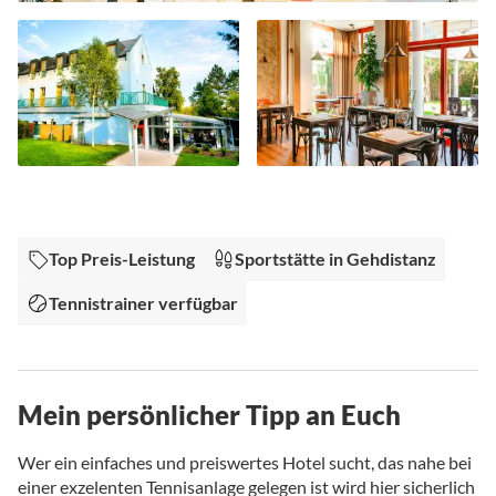
Zum
Anfang
der
Bildgalerie
Top Preis-Leistung
Sportstätte in Gehdistanz
springen
Tennistrainer verfügbar
Mein persönlicher Tipp an Euch
Wer ein einfaches und preiswertes Hotel sucht, das nahe bei
einer exzelenten Tennisanlage gelegen ist wird hier sicherlich