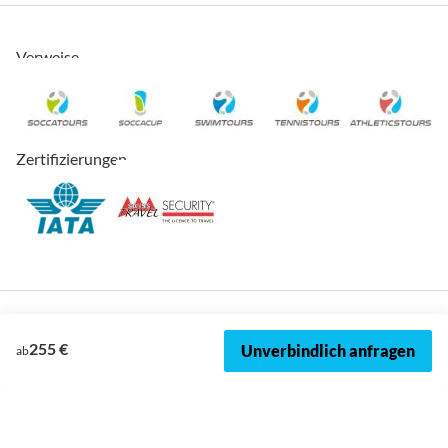
Verweise
Zertifizierungen
255 €
Unverbindlich anfragen
ab
© 2026, SOCCATOURS
Impressum
Datenschutz
Cookies
AVRB
Datenschutzeinstellungen
Sitemap