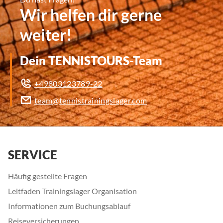
Wir helfen dir gerne
weiter!
Dein TENNISTOURS-Team
+49803123789-22
team@tennistrainingslager.com
SERVICE
Häufig gestellte Fragen
Leitfaden Trainingslager Organisation
Informationen zum Buchungsablauf
Reiseversicherungen