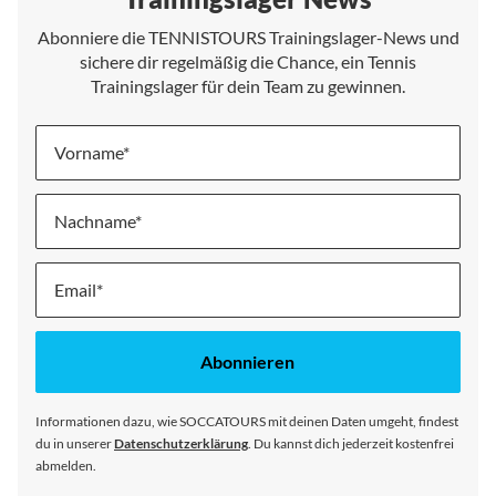
Abonniere die TENNISTOURS Trainingslager-News und
sichere dir regelmäßig die Chance, ein Tennis
Trainingslager für dein Team zu gewinnen.
Vorname
Nachname
Melde
dich
für
unseren
Abonnieren
Newsletter
an:
Informationen dazu, wie SOCCATOURS mit deinen Daten umgeht, findest
du in unserer
Datenschutzerklärung
. Du kannst dich jederzeit kostenfrei
abmelden.