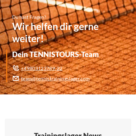
Du hast Fragen?
Wir helfen dir gerne
weiter!
Dein TENNISTOURS-Team
+49803123789-22
team@tennistrainingslager.com
Trainingslager News