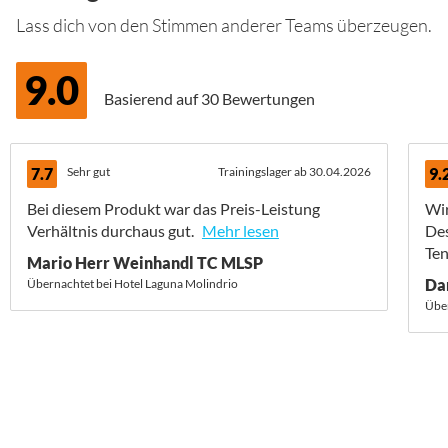
Lass dich von den Stimmen anderer Teams überzeugen.
9.0
Basierend auf
30 Bewertungen
7.7
Sehr gut
Trainingslager ab 30.04.2026
9.
Bei diesem Produkt war das Preis-Leistung
Wir
Verhältnis durchaus gut.
Mehr lesen
Des
Ten
Mario Herr Weinhandl TC MLSP
Da
Übernachtet bei Hotel Laguna Molindrio
Über