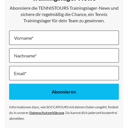
Abonniere die TENNISTOURS Trainingslager-News und
sichere dir regelmäßig die Chance, ein Tennis
Trainingslager für dein Team zu gewinnen.
Vorname
Nachname
Melde
dich
für
unseren
Abonnieren
Newsletter
an:
Informationen dazu, wie SOCCATOURS mit deinen Daten umgeht, findest
du in unserer
Datenschutzerklärung
. Du kannst dich jederzeit kostenfrei
abmelden.