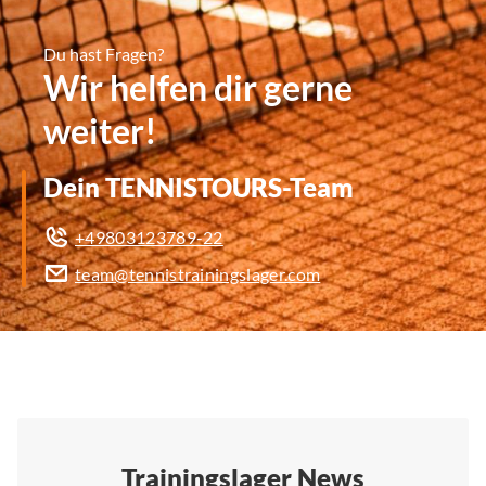
Du hast Fragen?
Wir helfen dir gerne
weiter!
Dein TENNISTOURS-Team
+49803123789-22
team@tennistrainingslager.com
Trainingslager News