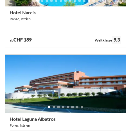
Hotel Narcis
Rabac, Istrien
Bewertung:
CHF 189
9.3
ab
Weltklasse
Hotel Laguna Albatros
Porec, Istrien