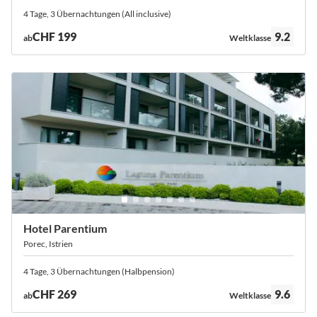
4 Tage, 3 Übernachtungen (All inclusive)
Bewertung:
CHF 199
9.2
ab
Weltklasse
Hotel Parentium
Porec, Istrien
4 Tage, 3 Übernachtungen (Halbpension)
Bewertung:
CHF 269
9.6
ab
Weltklasse