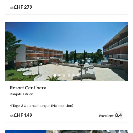
CHF 279
ab
Resort Centinera
Banjole, Istrien
4 Tage, 3 Übernachtungen (Halbpension)
Bewertung:
CHF 149
8.4
ab
Exzellent