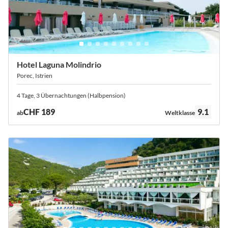
Hotel Laguna Molindrio
Porec, Istrien
4 Tage, 3 Übernachtungen (Halbpension)
Bewertung:
CHF 189
9.1
ab
Weltklasse