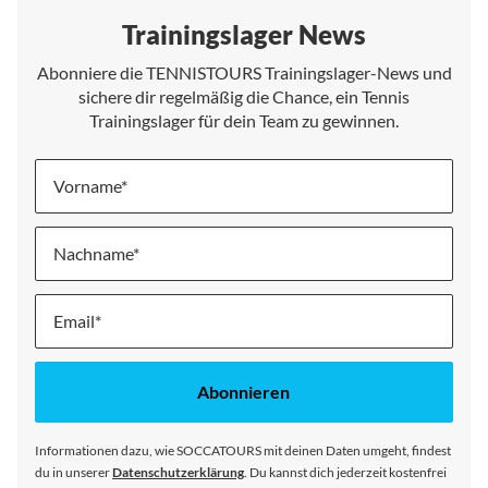
Trainingslager News
Abonniere die TENNISTOURS Trainingslager-News und
sichere dir regelmäßig die Chance, ein Tennis
Trainingslager für dein Team zu gewinnen.
Vorname
Nachname
Melde
dich
für
unseren
Abonnieren
Newsletter
an:
Informationen dazu, wie SOCCATOURS mit deinen Daten umgeht, findest
du in unserer
Datenschutzerklärung
. Du kannst dich jederzeit kostenfrei