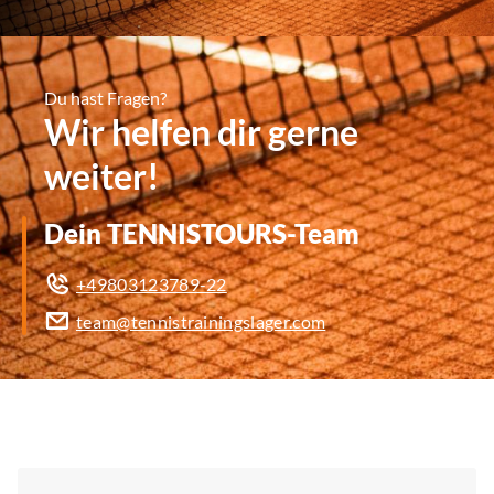
Du hast Fragen?
Wir helfen dir gerne
weiter!
Dein TENNISTOURS-Team
+49803123789-22
team@tennistrainingslager.com