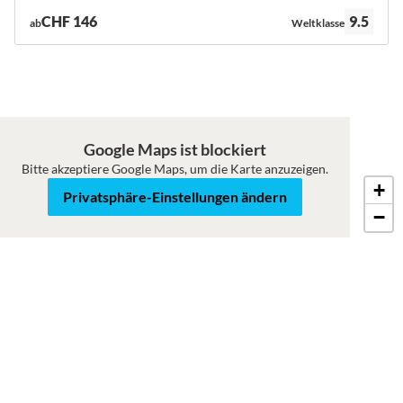
Bewertung:
CHF 146
9.5
ab
Weltklasse
Google Maps ist blockiert
Bitte akzeptiere Google Maps, um die Karte anzuzeigen.
+
Roadmap
Satellit
Privatsphäre-Einstellungen ändern
−