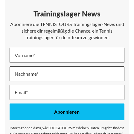
Trainingslager News
Abonniere die TENNISTOURS Trainingslager-News und
sichere dir regelmäßig die Chance, ein Tennis
Trainingslager für dein Team zu gewinnen.
Vorname
Nachname
Melde
dich
für
unseren
Abonnieren
Newsletter
an:
Informationen dazu, wie SOCCATOURS mit deinen Daten umgeht, findest
du in unserer
Datenschutzerklärung
. Du kannst dich jederzeit kostenfrei