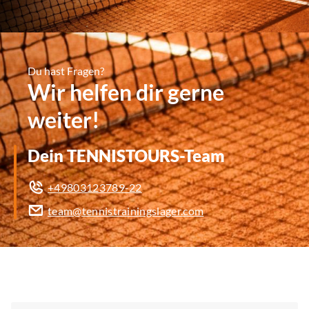
Du hast Fragen?
Wir helfen dir gerne
weiter!
Dein TENNISTOURS-Team
+49803123789-22
team@tennistrainingslager.com